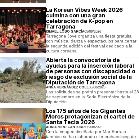
La Korean Vibes Week 2026
culmina con una gran
celebración de K-pop en
Tarragona
ISMAEL LOBO GARCÍA
05/08/2026
Tarragona Jove organiza una fiesta gratuita
con música, danza y espectáculos para cerrar
la segunda edición del festival dedicado a la
cultura coreana
Abierta la convocatoria de
ayudas para la inserción laboral
de personas con discapacidad o
riesgo de exclusión social de la
Diputación de Tarragona
ANNA HERNÁNDEZ COLL
05/08/2026
Las solicitudes se podrán presentar hasta el 28
de septiembre en la Sede Electrónica de la
Diputación
Los 175 años de los Gigantes
Moros protagonizan el cartel de
Santa Tecla 2026
ADRIÀ MIRÓ CANTURRI
05/08/2026
Con la imagen diseñada por Mar Borrajo
también se ha elaborado el merchandising de