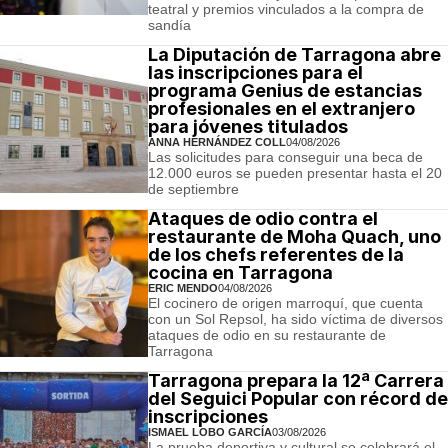
teatral y premios vinculados a la compra de
sandía
La Diputación de Tarragona abre
las inscripciones para el
programa Genius de estancias
profesionales en el extranjero
para jóvenes titulados
ANNA HERNÁNDEZ COLL
04/08/2026
Las solicitudes para conseguir una beca de
12.000 euros se pueden presentar hasta el 20
de septiembre
Ataques de odio contra el
restaurante de Moha Quach, uno
de los chefs referentes de la
cocina en Tarragona
ERIC MENDO
04/08/2026
El cocinero de origen marroquí, que cuenta
con un Sol Repsol, ha sido víctima de diversos
ataques de odio en su restaurante de
Tarragona
Tarragona prepara la 12ª Carrera
del Seguici Popular con récord de
inscripciones
ISMAEL LOBO GARCÍA
03/08/2026
La prueba deportiva y cultural se celebrará el