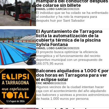
mampara del conductor después
de colarse sin billete
ISMAEL LOBO GARCÍA
03/08/2026
El individuo que se ha colado se ha enfrentado
al conductor y ha roto la mampara para
después huir por Sant Salvador
El Ayuntamiento de Tarragona
licita la automatización de la
cubierta térmica de la piscina
Sylvia Fontana
ISMAEL LOBO GARCÍA
03/08/2026
El proyecto busca optimizar la eficiencia
energética y el funcionamiento del recinto
deportivo municipal con un presupuesto de
166.075,95 euros
Balcones alquilados a 1.000 € por
dos horas en Tarragona para ver
el eclipse solar
ERIC MENDO
03/08/2026
Algunos vecinos de la ciudad intentan hacer
caja con el acontecimiento del año alquilando
sus balcones y azoteas a precios astronómicos
de hasta 1.000 euros por persona