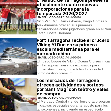
El Nàstic de Tarragona presenta
oficialmente cuatro nuevas
incorporaciones para la
temporada 2026/2027
ISMAEL LOBO GARCÍA
04/08/2026
Nico Van Rijn, Gaizka Ayesa, Diego Gómez y
Àlex Almansa ofrecen sus primeras
declaraciones como jugadores grana en el Nou
Estadi Costa Daurada
Port Tarragona recibe el crucero
Viking Yi Dun en su primera
escala mediterránea para el
mercado chino
ISMAEL LOBO GARCÍA
04/08/2026
El nuevo buque de Viking Ocean Cruises inicia
en Tarragona itinerarios exclusivos para
cruceristas chinos, consolidando la ciudad
como destino prémium
Los mercados de Tarragona
ofrecen actividades y sorteos
por Sant Magí con teatro y vales
de compra
ISMAEL LOBO GARCÍA
04/08/2026
El Mercado Central y el de Torreforta preparan
iniciativas especiales durante agosto para los
tarraconenses, incluyendo un espectáculo