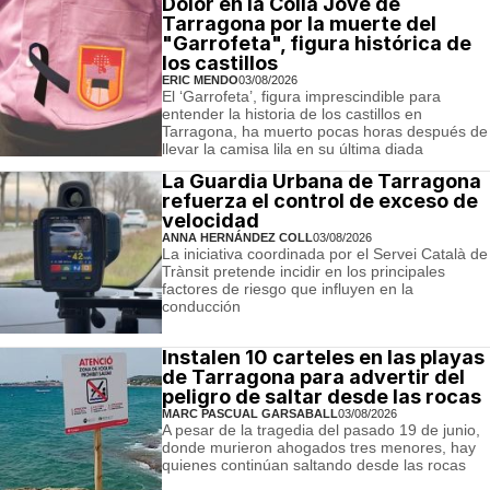
Dolor en la Colla Jove de
Tarragona por la muerte del
"Garrofeta", figura histórica de
los castillos
ERIC MENDO
03/08/2026
El ‘Garrofeta’, figura imprescindible para
entender la historia de los castillos en
Tarragona, ha muerto pocas horas después de
llevar la camisa lila en su última diada
La Guardia Urbana de Tarragona
refuerza el control de exceso de
velocidad
ANNA HERNÁNDEZ COLL
03/08/2026
La iniciativa coordinada por el Servei Català de
Trànsit pretende incidir en los principales
factores de riesgo que influyen en la
conducción
Instalen 10 carteles en las playas
de Tarragona para advertir del
peligro de saltar desde las rocas
MARC PASCUAL GARSABALL
03/08/2026
A pesar de la tragedia del pasado 19 de junio,
donde murieron ahogados tres menores, hay
quienes continúan saltando desde las rocas