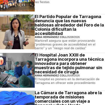
las fiestas
El Partido Popular de Tarragona
denuncia que las nuevas
baldosas alrededor del Foro de la
Colonia dificultan la
accesibilidad
ANNA HERNÁNDEZ COLL
05/08/2026
Martorell asegura que están provocando
"problemas graves de accesibilidad en el
barrio" y un "riesgo real de caídas"
El Hospital Joan XXIII de
Tarragona incorpora una técnica
innovadora para obtener
muestras de tejido pulmonar sin
necesidad de cirugía
ANNA HERNÁNDEZ COLL
05/08/2026
El hospital es pionero en la demarcación de
Tarragona en ofrecer este procedimiento
La Cámara de Tarragona abre la
temporada de misiones
comerciales con un viaje a