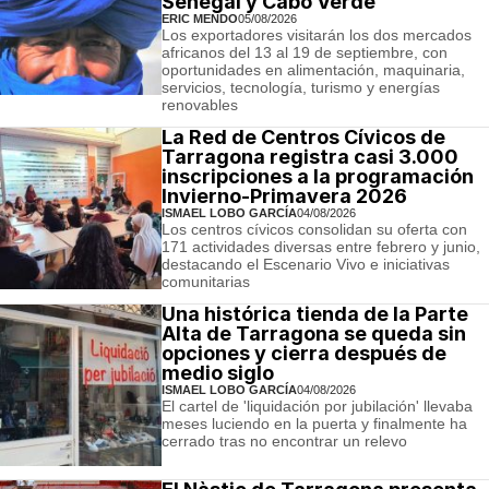
Senegal y Cabo Verde
ERIC MENDO
05/08/2026
Los exportadores visitarán los dos mercados
africanos del 13 al 19 de septiembre, con
oportunidades en alimentación, maquinaria,
servicios, tecnología, turismo y energías
renovables
La Red de Centros Cívicos de
Tarragona registra casi 3.000
inscripciones a la programación
Invierno-Primavera 2026
ISMAEL LOBO GARCÍA
04/08/2026
Los centros cívicos consolidan su oferta con
171 actividades diversas entre febrero y junio,
destacando el Escenario Vivo e iniciativas
comunitarias
Una histórica tienda de la Parte
Alta de Tarragona se queda sin
opciones y cierra después de
medio siglo
ISMAEL LOBO GARCÍA
04/08/2026
El cartel de 'liquidación por jubilación' llevaba
meses luciendo en la puerta y finalmente ha
cerrado tras no encontrar un relevo