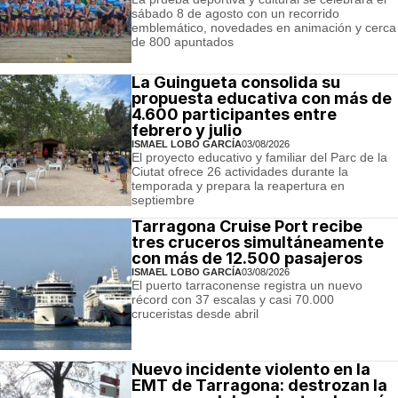
sábado 8 de agosto con un recorrido
emblemático, novedades en animación y cerca
de 800 apuntados
La Guingueta consolida su
propuesta educativa con más de
4.600 participantes entre
febrero y julio
ISMAEL LOBO GARCÍA
03/08/2026
El proyecto educativo y familiar del Parc de la
Ciutat ofrece 26 actividades durante la
temporada y prepara la reapertura en
septiembre
Tarragona Cruise Port recibe
tres cruceros simultáneamente
con más de 12.500 pasajeros
ISMAEL LOBO GARCÍA
03/08/2026
El puerto tarraconense registra un nuevo
récord con 37 escalas y casi 70.000
cruceristas desde abril
Nuevo incidente violento en la
EMT de Tarragona: destrozan la