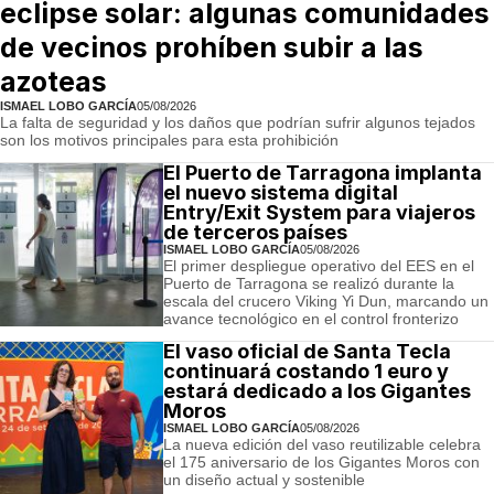
eclipse solar: algunas comunidades
de vecinos prohíben subir a las
azoteas
ISMAEL LOBO GARCÍA
05/08/2026
La falta de seguridad y los daños que podrían sufrir algunos tejados
son los motivos principales para esta prohibición
El Puerto de Tarragona implanta
el nuevo sistema digital
Entry/Exit System para viajeros
de terceros países
ISMAEL LOBO GARCÍA
05/08/2026
El primer despliegue operativo del EES en el
Puerto de Tarragona se realizó durante la
escala del crucero Viking Yi Dun, marcando un
avance tecnológico en el control fronterizo
El vaso oficial de Santa Tecla
continuará costando 1 euro y
estará dedicado a los Gigantes
Moros
ISMAEL LOBO GARCÍA
05/08/2026
La nueva edición del vaso reutilizable celebra
el 175 aniversario de los Gigantes Moros con
un diseño actual y sostenible