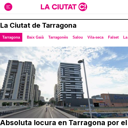
Ir
al
contenido
La Ciutat de Tarragona
Tarragona
Baix Gaià
Tarragonès
Salou
Vila-seca
Falset
La
Absoluta locura en Tarragona por el