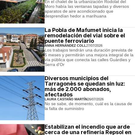
En el chalet de la urbanización Rodolat del
Moro había las ventanas tapadas y diversos
aparatos de aire acondicionado que
desprendían hedor a marihuana
La Pobla de Mafumet inicia la
remodelación del vial sobre el
puente ferroviario
ANNA HERNÁNDEZ COLL
27/07/2026
Los trabajos tendrán una duración prevista de
5 meses y permitirán una mejora integral de la
vía pública que conecta las calles Guàrdies y
Serra d'Or
Diversos municipios del
Tarragonès se quedan sin luz:
más de 2.000 abonados,
afectados
LAURA CASTAÑO MARTÍN
26/07/2026
No se sabe, de momento, cuál es la causa de
la falta de suministro
Estabilizan el incendio que arde
cerca de una refinería Repsol en