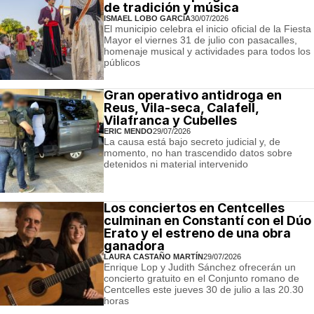
de tradición y música
ISMAEL LOBO GARCÍA
30/07/2026
El municipio celebra el inicio oficial de la Fiesta
Mayor el viernes 31 de julio con pasacalles,
homenaje musical y actividades para todos los
públicos
Gran operativo antidroga en
Reus, Vila-seca, Calafell,
Vilafranca y Cubelles
ERIC MENDO
29/07/2026
La causa está bajo secreto judicial y, de
momento, no han trascendido datos sobre
detenidos ni material intervenido
Los conciertos en Centcelles
culminan en Constantí con el Dúo
Erato y el estreno de una obra
ganadora
LAURA CASTAÑO MARTÍN
29/07/2026
Enrique Lop y Judith Sánchez ofrecerán un
concierto gratuito en el Conjunto romano de
Centcelles este jueves 30 de julio a las 20.30
horas