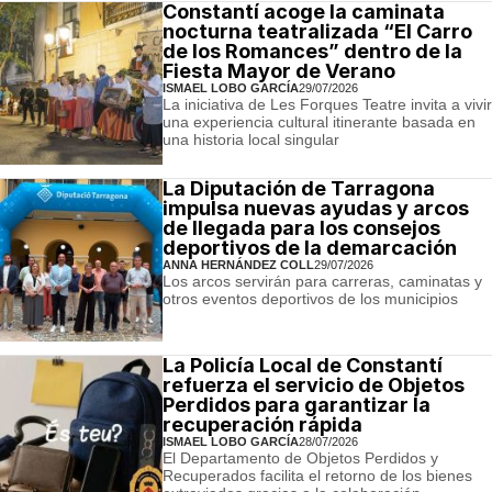
Constantí acoge la caminata
nocturna teatralizada “El Carro
de los Romances” dentro de la
Fiesta Mayor de Verano
ISMAEL LOBO GARCÍA
29/07/2026
La iniciativa de Les Forques Teatre invita a vivir
una experiencia cultural itinerante basada en
una historia local singular
La Diputación de Tarragona
impulsa nuevas ayudas y arcos
de llegada para los consejos
deportivos de la demarcación
ANNA HERNÁNDEZ COLL
29/07/2026
Los arcos servirán para carreras, caminatas y
otros eventos deportivos de los municipios
La Policía Local de Constantí
refuerza el servicio de Objetos
Perdidos para garantizar la
recuperación rápida
ISMAEL LOBO GARCÍA
28/07/2026
El Departamento de Objetos Perdidos y
Recuperados facilita el retorno de los bienes