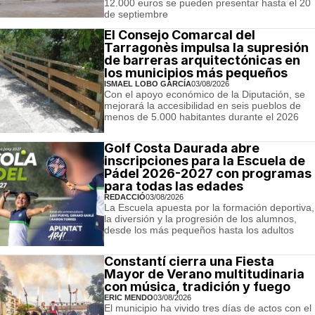
12.000 euros se pueden presentar hasta el 20
de septiembre
El Consejo Comarcal del
Tarragonès impulsa la supresión
de barreras arquitectónicas en
los municipios más pequeños
ISMAEL LOBO GARCÍA
03/08/2026
Con el apoyo económico de la Diputación, se
mejorará la accesibilidad en seis pueblos de
menos de 5.000 habitantes durante el 2026
Golf Costa Daurada abre
inscripciones para la Escuela de
Pádel 2026-2027 con programas
para todas las edades
REDACCIÓ
03/08/2026
La Escuela apuesta por la formación deportiva,
la diversión y la progresión de los alumnos,
desde los más pequeños hasta los adultos
Constantí cierra una Fiesta
Mayor de Verano multitudinaria
con música, tradición y fuego
ERIC MENDO
03/08/2026
El municipio ha vivido tres días de actos con el