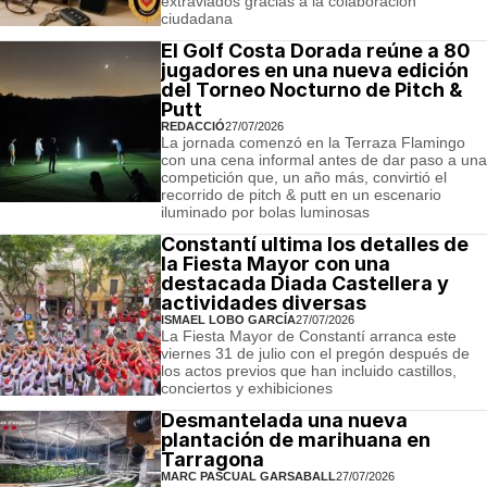
extraviados gracias a la colaboración
ciudadana
El Golf Costa Dorada reúne a 80
jugadores en una nueva edición
del Torneo Nocturno de Pitch &
Putt
REDACCIÓ
27/07/2026
La jornada comenzó en la Terraza Flamingo
con una cena informal antes de dar paso a una
competición que, un año más, convirtió el
recorrido de pitch & putt en un escenario
iluminado por bolas luminosas
Constantí ultima los detalles de
la Fiesta Mayor con una
destacada Diada Castellera y
actividades diversas
ISMAEL LOBO GARCÍA
27/07/2026
La Fiesta Mayor de Constantí arranca este
viernes 31 de julio con el pregón después de
los actos previos que han incluido castillos,
conciertos y exhibiciones
Desmantelada una nueva
plantación de marihuana en
Tarragona
MARC PASCUAL GARSABALL
27/07/2026