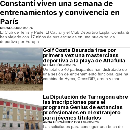
Constantí viven una semana de
entrenamientos y convivencia en
París
REDACCIÓ
06/08/2026
El Club de Tenis y Pádel El Catllar y el Club Deportivo Esplai Constantí
han viajado con 17 niños de sus escuelas en una nueva salida
deportiva por Europa
Golf Costa Daurada trae por
primera vez una masterclass
deportiva a la playa de Altafulla
REDACCIÓ
06/08/2026
Un total de 40 participantes han disfrutado de
una sesión de entrenamiento funcional que ha
combinado Hyrox, CrossDiR, arena y mar
La Diputación de Tarragona abre
las inscripciones para el
programa Genius de estancias
profesionales en el extranjero
para jóvenes titulados
ANNA HERNÁNDEZ COLL
04/08/2026
Las solicitudes para conseguir una beca de