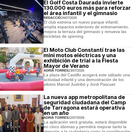
El Golf Costa Daurada invierte
130.000 euros más para reforzar
el área infantil y el gimnasio
REDACCIÓ
24/07/2026
El club estrena un nuevo parque infantil,
amplía espacios exteriores de entrenamiento,
mejora la terraza del gimnasio y renueva las
bicicletas de spinning
El Moto Club Constantí trae las
mini motos eléctricas y una
exhibición de trial a la Fiesta
Mayor de Verano
ADRIÀ TORRES
23/07/2026
La plaza del Castillo acogerá este sábado una
actividad infantil y una demostración de los
pilotos Marcel Justribó y Jordi Pascuet
La nueva app metropolitana de
seguridad ciudadana del Camp
de Tarragona estará operativa
en un año
ADRIÀ TORRES
22/07/2026
La aplicación será gratuita, estará disponible
en cinco idiomas y permitirá mejorar tanto la
atención a la ciudadanía como la coordinación