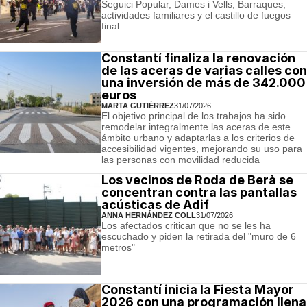
Seguici Popular, Dames i Vells, Barraques,
actividades familiares y el castillo de fuegos
final
Constantí finaliza la renovación
de las aceras de varias calles con
una inversión de más de 342.000
euros
MARTA GUTIÉRREZ
31/07/2026
El objetivo principal de los trabajos ha sido
remodelar integralmente las aceras de este
ámbito urbano y adaptarlas a los criterios de
accesibilidad vigentes, mejorando su uso para
las personas con movilidad reducida
Los vecinos de Roda de Berà se
concentran contra las pantallas
acústicas de Adif
ANNA HERNÁNDEZ COLL
31/07/2026
Los afectados critican que no se les ha
escuchado y piden la retirada del "muro de 6
metros"
Constantí inicia la Fiesta Mayor
2026 con una programación llena