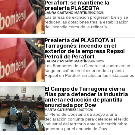
Perafort: se mantiene la
prealerta PLASEQTA
LAURA CASTAÑO MARTÍN
25/07/2026
Las tareas de extinción progresan bien y se
reducen las dotaciones tras la estabilización
del incendio cerca de la refinería
Prealerta del PLASEQTA al
Tarragonès: incendio en el
exterior de la empresa Repsol
Petroli de Perafort
LAURA CASTAÑO MARTÍN
25/07/2026
Los Bomberos de la Generalitat controlan un
fuego en cañas en el exterior de la planta
Repsol en Perafort sin afectar las instalaciones
El Campo de Tarragona cierra
filas para defender la industria
ante la reducción de plantilla
anunciada por Dow
MARTA GUTIÉRREZ
24/07/2026
El Pleno de Constantí da apoyo a una
declaración conjunta para defender el tejido
industrial del territorio ante la incertidumbre
generada por el anuncio de Dow