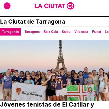
Ir
al
contenido
La Ciutat de Tarragona
Tarragonès
Tarragona
Baix Gaià
Salou
Vila-seca
Falset
La
Jóvenes tenistas de El Catllar y