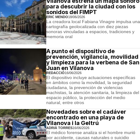
Vilanova estrena un mapa sonoro
para descubrir la ciudad con los
sonidos del FIMPT
ERIC MENDO
18/06/2026
La creadora local Fabiana Vinagre impulsa una
cartografía geolocalizada con diez piezas
sonoras vinculadas a espacios, tradiciones y
memoria oral
A punto el dispositivo de
prevención, vigilancia, movilidad
y limpieza para la verbena de San
Juan en Vilanova
REDACCIÓ
16/06/2026
El dispositivo incluye actuaciones específicas
en ámbitos como la movilidad, la seguridad
ciudadana, la prevención de violencias
machistas, la atención sanitaria, la limpieza del
espacio público, la protección del medio
natural, entre otros
Novedades sobre el cadáver
encontrado en una playa de
Vilanova i la Geltrú
ADRIÀ TORRES
16/06/2026
El médico forense analiza si el hombre murió
por accidente, causas naturales o suicidio