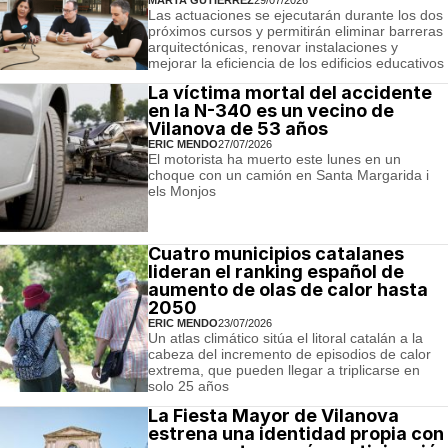
Las actuaciones se ejecutarán durante los dos
próximos cursos y permitirán eliminar barreras
arquitectónicas, renovar instalaciones y
mejorar la eficiencia de los edificios educativos
La víctima mortal del accidente
en la N-340 es un vecino de
Vilanova de 53 años
ERIC MENDO
27/07/2026
El motorista ha muerto este lunes en un
choque con un camión en Santa Margarida i
els Monjos
Cuatro municipios catalanes
lideran el ranking español de
aumento de olas de calor hasta
2050
ERIC MENDO
23/07/2026
Un atlas climático sitúa el litoral catalán a la
cabeza del incremento de episodios de calor
extrema, que pueden llegar a triplicarse en
solo 25 años
La Fiesta Mayor de Vilanova
estrena una identidad propia con