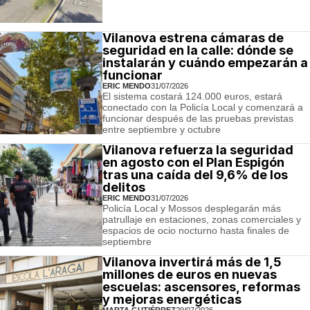
Vilanova estrena cámaras de
seguridad en la calle: dónde se
instalarán y cuándo empezarán a
funcionar
ERIC MENDO
31/07/2026
El sistema costará 124.000 euros, estará
conectado con la Policía Local y comenzará a
funcionar después de las pruebas previstas
entre septiembre y octubre
Vilanova refuerza la seguridad
en agosto con el Plan Espigón
tras una caída del 9,6% de los
delitos
ERIC MENDO
31/07/2026
Policía Local y Mossos desplegarán más
patrullaje en estaciones, zonas comerciales y
espacios de ocio nocturno hasta finales de
septiembre
Vilanova invertirá más de 1,5
millones de euros en nuevas
escuelas: ascensores, reformas
y mejoras energéticas
MARTA GUTIÉRREZ
29/07/2026