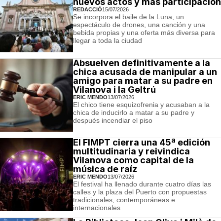
nuevos actos y más participación
REDACCIÓ
15/07/2026
Se incorpora el baile de la Luna, un
espectáculo de drones, una canción y una
bebida propias y una oferta más diversa para
llegar a toda la ciudad
Absuelven definitivamente a la
chica acusada de manipular a un
amigo para matar a su padre en
Vilanova i la Geltrú
ERIC MENDO
13/07/2026
El chico tiene esquizofrenia y acusaban a la
chica de inducirlo a matar a su padre y
después incendiar el piso
El FIMPT cierra una 45ª edición
multitudinaria y reivindica
Vilanova como capital de la
música de raíz
ERIC MENDO
13/07/2026
El festival ha llenado durante cuatro días las
calles y la plaza del Puerto con propuestas
tradicionales, contemporáneas e
internacionales