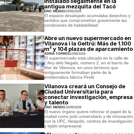
instalado ilegalmente en la
antigua mezquita del Tacó
ERIC MENDO
23/06/2026
El espacio desalojado acumulaba desechos y
vertidos que comprometían gravemente las
condiciones de habitabilidad
Abre un nuevo supermercado en
Vilanova i la Geltrú: Más de 1.100
m² y 104 plazas de aparcamiento
ADRIÀ TORRES
22/06/2026
El supermercado está ubicado en la calle de
L’Any dels Negats, número 2, en el barrio de
Mar de Vilanova, en unos terrenos que
antiguamente formaban parte de la
emblemática fábrica Pirelli
Vilanova creará un Consejo de
Ciudad Universitaria para
conectar investigación, empresa
y talento
ERIC MENDO
19/06/2026
El nuevo órgano quiere reforzar el papel de la
ciudad como polo universitario y de innovación,
con la UPC, Neàpolis, centros de investigación
y tejido empresarial