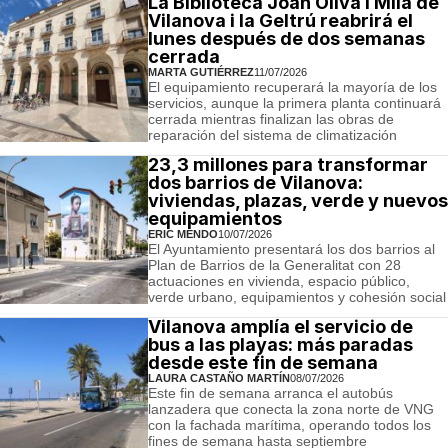
La Biblioteca Joan Oliva i Milà de
Vilanova i la Geltrú reabrirá el
lunes después de dos semanas
cerrada
MARTA GUTIÉRREZ
11/07/2026
El equipamiento recuperará la mayoría de los
servicios, aunque la primera planta continuará
cerrada mientras finalizan las obras de
reparación del sistema de climatización
23,3 millones para transformar
dos barrios de Vilanova:
viviendas, plazas, verde y nuevos
equipamientos
ERIC MENDO
10/07/2026
El Ayuntamiento presentará los dos barrios al
Plan de Barrios de la Generalitat con 28
actuaciones en vivienda, espacio público,
verde urbano, equipamientos y cohesión social
Vilanova amplía el servicio de
bus a las playas: más paradas
desde este fin de semana
LAURA CASTAÑO MARTÍN
08/07/2026
Este fin de semana arranca el autobús
lanzadera que conecta la zona norte de VNG
con la fachada marítima, operando todos los
fines de semana hasta septiembre