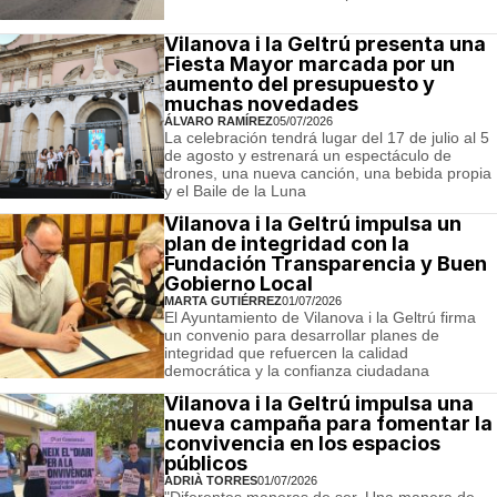
Vilanova i la Geltrú presenta una
Fiesta Mayor marcada por un
aumento del presupuesto y
muchas novedades
ÁLVARO RAMÍREZ
05/07/2026
La celebración tendrá lugar del 17 de julio al 5
de agosto y estrenará un espectáculo de
drones, una nueva canción, una bebida propia
y el Baile de la Luna
Vilanova i la Geltrú impulsa un
plan de integridad con la
Fundación Transparencia y Buen
Gobierno Local
MARTA GUTIÉRREZ
01/07/2026
El Ayuntamiento de Vilanova i la Geltrú firma
un convenio para desarrollar planes de
integridad que refuercen la calidad
democrática y la confianza ciudadana
Vilanova i la Geltrú impulsa una
nueva campaña para fomentar la
convivencia en los espacios
públicos
ADRIÀ TORRES
01/07/2026
"Diferentes maneras de ser. Una manera de