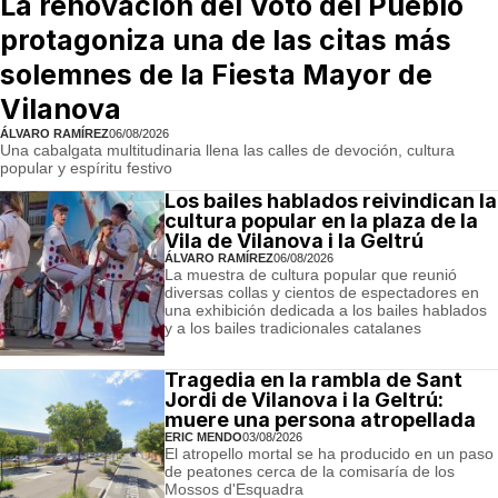
La renovación del Voto del Pueblo
protagoniza una de las citas más
solemnes de la Fiesta Mayor de
Vilanova
ÁLVARO RAMÍREZ
06/08/2026
Una cabalgata multitudinaria llena las calles de devoción, cultura
popular y espíritu festivo
Los bailes hablados reivindican la
cultura popular en la plaza de la
Vila de Vilanova i la Geltrú
ÁLVARO RAMÍREZ
06/08/2026
La muestra de cultura popular que reunió
diversas collas y cientos de espectadores en
una exhibición dedicada a los bailes hablados
y a los bailes tradicionales catalanes
Tragedia en la rambla de Sant
Jordi de Vilanova i la Geltrú:
muere una persona atropellada
ERIC MENDO
03/08/2026
El atropello mortal se ha producido en un paso
de peatones cerca de la comisaría de los
Mossos d'Esquadra