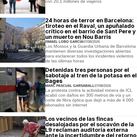
con 20,1 millones de viajeros
24 horas de terror en Barcelona:
tiroteo en el Raval, un apuñalado
crítico en el barrio de Sant Pere y
un muerto en Nou Barris
ISMAEL LOBO GARCÍA
07/08/2026
Los Mossos y la Guardia Urbana de Barcelona
mantienen diversas investigaciones abiertas
para esclarecer todos los incidentes violentos
de las últimas horas
Detenidas tres personas por el
sabotaje al tren de la potasa en el
Bages
MARC PASCUAL GARSABALL
07/08/2026
La protesta contra la actividad minera de ICL
acabó con daños en 300 metros de vía y un
corte de fibra óptica que dejó a más de 4.000
abonados sin internet
Los vecinos de las fincas
desalojadas por el socavón de la
L9 reclaman auditoría externa
ante la incertidumbre del retorno