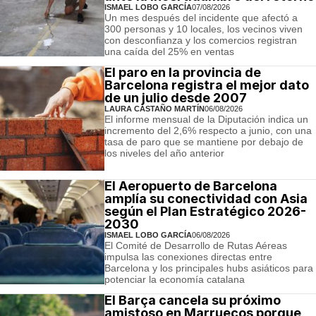
ISMAEL LOBO GARCÍA
07/08/2026
Un mes después del incidente que afectó a
300 personas y 10 locales, los vecinos viven
con desconfianza y los comercios registran
una caída del 25% en ventas
El paro en la provincia de
Barcelona registra el mejor dato
de un julio desde 2007
LAURA CASTAÑO MARTÍN
06/08/2026
El informe mensual de la Diputación indica un
incremento del 2,6% respecto a junio, con una
tasa de paro que se mantiene por debajo de
los niveles del año anterior
El Aeropuerto de Barcelona
amplía su conectividad con Asia
según el Plan Estratégico 2026-
2030
ISMAEL LOBO GARCÍA
06/08/2026
El Comité de Desarrollo de Rutas Aéreas
impulsa las conexiones directas entre
Barcelona y los principales hubs asiáticos para
potenciar la economía catalana
El Barça cancela su próximo
amistoso en Marruecos porque