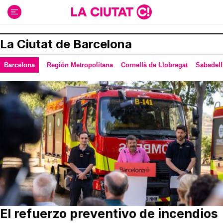
Ir
al
contenido
La Ciutat de Barcelona
Barcelona
Región Metropolitana
Cornellà de Llobregat
Sabadell
El refuerzo preventivo de incendios