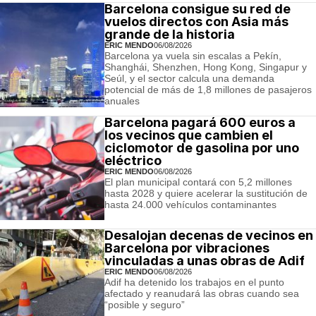
Barcelona consigue su red de
vuelos directos con Asia más
grande de la historia
ERIC MENDO
06/08/2026
Barcelona ya vuela sin escalas a Pekín,
Shanghái, Shenzhen, Hong Kong, Singapur y
Seúl, y el sector calcula una demanda
potencial de más de 1,8 millones de pasajeros
anuales
Barcelona pagará 600 euros a
los vecinos que cambien el
ciclomotor de gasolina por uno
eléctrico
ERIC MENDO
06/08/2026
El plan municipal contará con 5,2 millones
hasta 2028 y quiere acelerar la sustitución de
hasta 24.000 vehículos contaminantes
Desalojan decenas de vecinos en
Barcelona por vibraciones
vinculadas a unas obras de Adif
ERIC MENDO
06/08/2026
Adif ha detenido los trabajos en el punto
afectado y reanudará las obras cuando sea
“posible y seguro”