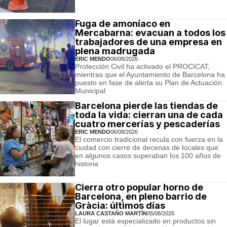
Fuga de amoníaco en
Mercabarna: evacuan a todos los
trabajadores de una empresa en
plena madrugada
ERIC MENDO
06/08/2026
Protección Civil ha activado el PROCICAT,
mientras que el Ayuntamiento de Barcelona ha
puesto en fase de alerta su Plan de Actuación
Municipal
Barcelona pierde las tiendas de
toda la vida: cierran una de cada
cuatro mercerías y pescaderías
ERIC MENDO
06/08/2026
El comercio tradicional recula con fuerza en la
ciudad con cierre de decenas de locales que
en algunos casos superaban los 100 años de
historia
Cierra otro popular horno de
Barcelona, en pleno barrio de
Gràcia: últimos días
LAURA CASTAÑO MARTÍN
05/08/2026
El lugar está especializado en productos sin