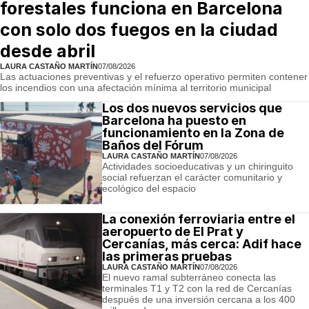
forestales funciona en Barcelona
con solo dos fuegos en la ciudad
desde abril
LAURA CASTAÑO MARTÍN
07/08/2026
Las actuaciones preventivas y el refuerzo operativo permiten contener
los incendios con una afectación mínima al territorio municipal
Los dos nuevos servicios que
Barcelona ha puesto en
funcionamiento en la Zona de
Baños del Fórum
LAURA CASTAÑO MARTÍN
07/08/2026
Actividades socioeducativas y un chiringuito
social refuerzan el carácter comunitario y
ecológico del espacio
La conexión ferroviaria entre el
aeropuerto de El Prat y
Cercanías, más cerca: Adif hace
las primeras pruebas
LAURA CASTAÑO MARTÍN
07/08/2026
El nuevo ramal subterráneo conecta las
terminales T1 y T2 con la red de Cercanías
después de una inversión cercana a los 400