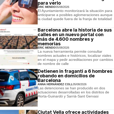
para verlo
ERIC MENDO
05/08/2026
El Ayuntamiento monitorizará la situación para
anticiparse a posibles aglomeraciones aunque
la ciudad quede fuera de la franja de totalidad
Barcelona abre la historia de sus
calles en un nuevo portal con
más de 4.600 nombres y
memorias
ERIC MENDO
05/08/2026
La nueva herramienta permite consultar
nombres actuales e históricos, localizar viales
en el mapa y pedir acreditaciones por cambios
de nombre de calle
Detienen in fraganti a 6 hombres
robando en domicilios de
Barcelona
ANNA HERNÁNDEZ COLL
05/08/2026
Las detenciones se han producido en dos
actuaciones desarrolladas en los distritos de
Horta-Guinardó y Sarrià-Sant Gervasi
Ciutat Vella ofrece actividades