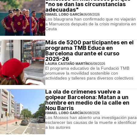
"no se dan las circunstancias
adecuadas"
ISMAEL LOBO GARCÍA
06/08/2026
Los blaugrana han confirmado que no viajarán
a Marruecos después de la crisis migratoria en
Ceuta
Más de 5200 participantes en el
programa TMB Educa en
Barcelona durante el curso
2025-26
LAURA CASTAÑO MARTÍN
06/08/2026
El programa educativo de la Fundació TMB
promueve la movilidad sostenible con
actividades y talleres para diversos colectivos
La ola de crímenes vuelve a
golpear Barcelona: Matan a un
hombre en medio de la calle en
Nou Barris
ISMAEL LOBO GARCÍA
06/08/2026
Los Mossos han abierto una investigación para
esclarecer las causas de la muerte e identificar
a los autores