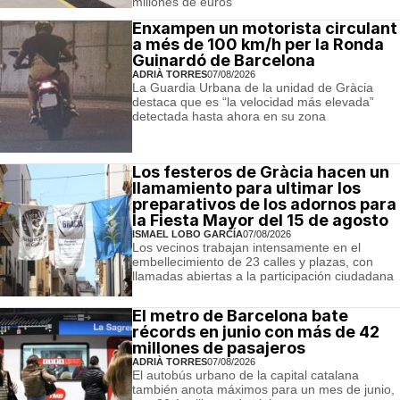
millones de euros
Enxampen un motorista circulant
a més de 100 km/h per la Ronda
Guinardó de Barcelona
ADRIÀ TORRES
07/08/2026
La Guardia Urbana de la unidad de Gràcia
destaca que es “la velocidad más elevada”
detectada hasta ahora en su zona
Los festeros de Gràcia hacen un
llamamiento para ultimar los
preparativos de los adornos para
la Fiesta Mayor del 15 de agosto
ISMAEL LOBO GARCÍA
07/08/2026
Los vecinos trabajan intensamente en el
embellecimiento de 23 calles y plazas, con
llamadas abiertas a la participación ciudadana
El metro de Barcelona bate
récords en junio con más de 42
millones de pasajeros
ADRIÀ TORRES
07/08/2026
El autobús urbano de la capital catalana
también anota máximos para un mes de junio,