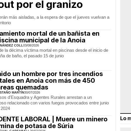
t por el granizo
erán más aisladas, a la espera de que el jueves vuelvan a
itorio
miento mortal de un bañista en
iscina municipal de la Anoia
NÁNDEZ COLL
03/08/2026
de la décima víctima mortal en piscinas desde el inicio de
ña de baño, el pasado 15 de junio
ido un hombre por tres incendios
tales en Anoia con más de 450
áreas quemadas
STAÑO MARTÍN
30/07/2026
os d'Esquadra y Agentes Rurales arrestan a un
so relacionado con varios fuegos provocados entre junio
e 2024
DENTE LABORAL | Muere un minero
Lo m
 mina de potasa de Súria
CUAL GARSABALL
29/07/2026