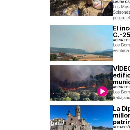
LAURA CA
Los Moss
Solsonès 
peligro e
El in
C.-25
ADRIÀ TO
Los Bomb
veintena
VÍDEO
edifi
munic
ADRIÀ TO
Los Bomb
trabajand
La Di
millo
patri
REDACCIÓ