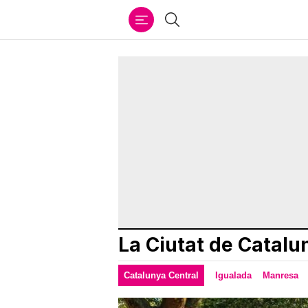
Ir
Buscar
al
contenido
La Ciutat de Catalu
Catalunya Central
Igualada
Manresa