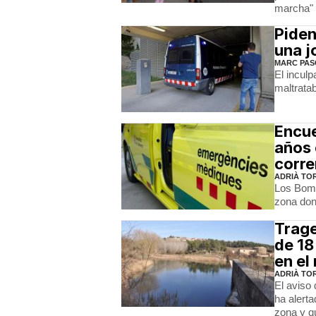
marcha"
Piden
una 
MARC PAS
El inculp
maltrata
Encue
años 
corre
ADRIÀ TO
Los Bomb
zona dond
Trage
de 18
en el
ADRIÀ TO
El aviso 
ha alert
zona y qu