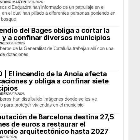
STAÑO MARTÍN
13/07/2026
os d'Esquadra han informado de un patrullaje en el
en el cual han pillado a diferentes personas poniendo en
l bosque
cendio del Bages obliga a cortar la
 y a confinar diversos municipios
RRES
08/07/2026
eros de la Generalitat de Cataluña trabajan allí con una
 de dotaciones
 | El incendio de la Anoia afecta
caciones y obliga a confinar siete
ipios
RRES
06/07/2026
eros han distribuido imágenes donde se les ve
o para proteger viviendas en el municipio
putación de Barcelona destina 27,5
nes de euros a restaurar el
monio arquitectónico hasta 2027
02/07/2026