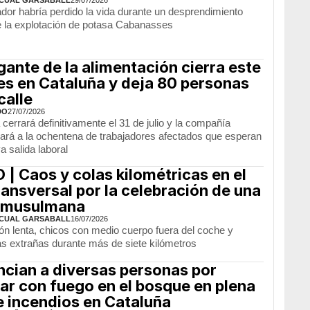
ador habría perdido la vida durante un desprendimiento
e la explotación de potasa Cabanasses
gante de la alimentación cierra este
es en Cataluña y deja 80 personas
calle
DO
27/07/2026
 cerrará definitivamente el 31 de julio y la compañía
ará a la ochentena de trabajadores afectados que esperan
 salida laboral
 | Caos y colas kilométricas en el
ransversal por la celebración de una
 musulmana
CUAL GARSABALL
16/07/2026
ión lenta, chicos con medio cuerpo fuera del coche y
s extrañas durante más de siete kilómetros
cian a diversas personas por
ar con fuego en el bosque en plena
e incendios en Cataluña