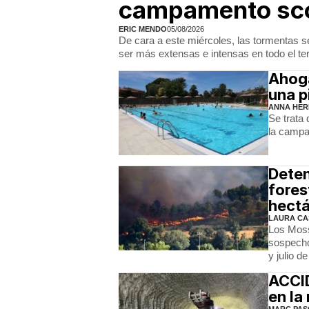
campamento scou
ERIC MENDO
05/08/2026
De cara a este miércoles, las tormentas s
ser más extensas e intensas en todo el terr
Ahoga
una p
ANNA HER
Se trata 
la campa
Deten
fores
hect
LAURA CA
Los Moss
sospecho
y julio d
ACCI
en la
MARC PAS