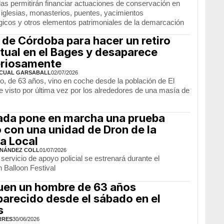
as permitirán financiar actuaciones de conservación en
, iglesias, monasterios, puentes, yacimientos
gicos y otros elementos patrimoniales de la demarcación
 de Córdoba para hacer un retiro
itual en el Bages y desaparece
eriosamente
CUAL GARSABALL
02/07/2026
o, de 63 años, vino en coche desde la población de El
e visto por última vez por los alrededores de una masía de
ada pone en marcha una prueba
o con una unidad de Dron de la
ía Local
NÁNDEZ COLL
01/07/2026
servicio de apoyo policial se estrenará durante el
 Balloon Festival
en un hombre de 63 años
arecido desde el sábado en el
s
RRES
30/06/2026