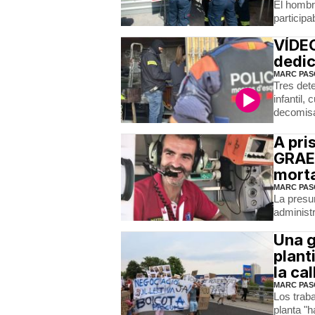
El hombr
participa
VÍDEO
dedic
MARC PAS
Tres det
infantil
decomis
A pri
GRAE
mort
MARC PAS
La presu
administ
Una g
plant
la cal
MARC PAS
Los traba
planta "