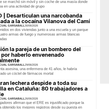
e se marchó sin móvil y sin coche de una masía donde
ba en una actividad de grupo
 | Desarticulan una narcobanda
ada a la cocaína Vilanova del Camí
CUAL GARSABALL
30/06/2026
enidos en dos viviendas junto a una escuela y un parque
, cuatro armas de fuego y numerosas armas blancas
adas
sión la pareja de un bombero del
 por haberlo envenenado
almente
CUAL GARSABALL
29/06/2026
nta asesina, una enfermera de 41 años, le habría
rado un cóctel de fármacos mortal
ran lechera despide a toda su
illa en Cataluña: 80 trabajadores a
le
CUAL GARSABALL
26/06/2026
jadores afirman que el ERE es injustificado porque la
ha obtenido los mejores registros desde su puesta en