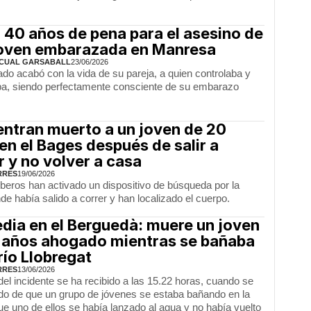
 40 años de pena para el asesino de
joven embarazada en Manresa
CUAL GARSABALL
23/06/2026
ado acabó con la vida de su pareja, a quien controlaba y
ba, siendo perfectamente consciente de su embarazo
ntran muerto a un joven de 20
en el Bages después de salir a
r y no volver a casa
RRES
19/06/2026
eros han activado un dispositivo de búsqueda por la
e había salido a correr y han localizado el cuerpo.
dia en el Berguedà: muere un joven
 años ahogado mientras se bañaba
 río Llobregat
RRES
13/06/2026
del incidente se ha recibido a las 15.22 horas, cuando se
ado de que un grupo de jóvenes se estaba bañando en la
e uno de ellos se había lanzado al agua y no había vuelto