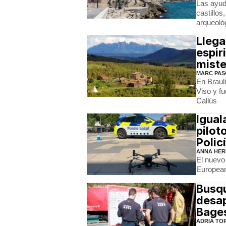
Las ayud
castillos
arqueoló
Llega
espir
mist
MARC PAS
En Brauli
Viso y fu
Callús
Igual
pilot
Polic
ANNA HER
El nuevo 
European
Busqu
desap
Bage
ADRIÀ TO