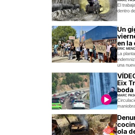
El trabaj
dentro d
Un gi
viern
en la 
ERIC MEN
La planta
indemniz
una nueva
VÍDEO
Eix T
boda
MARC PAS
Circulac
maniobra
Denun
cocin
ola d