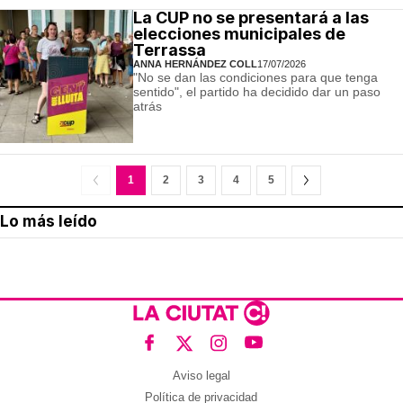
La CUP no se presentará a las
elecciones municipales de
Terrassa
ANNA HERNÁNDEZ COLL
17/07/2026
"No se dan las condiciones para que tenga
sentido", el partido ha decidido dar un paso
atrás
1
2
3
4
5
Lo más leído
Aviso legal
Política de privacidad