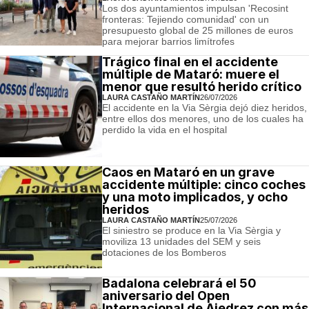
Los dos ayuntamientos impulsan 'Recosint
fronteras: Tejiendo comunidad' con un
presupuesto global de 25 millones de euros
para mejorar barrios limítrofes
Trágico final en el accidente
múltiple de Mataró: muere el
menor que resultó herido crítico
LAURA CASTAÑO MARTÍN
26/07/2026
El accidente en la Via Sèrgia dejó diez heridos,
entre ellos dos menores, uno de los cuales ha
perdido la vida en el hospital
Caos en Mataró en un grave
accidente múltiple: cinco coches
y una moto implicados, y ocho
heridos
LAURA CASTAÑO MARTÍN
25/07/2026
El siniestro se produce en la Via Sèrgia y
moviliza 13 unidades del SEM y seis
dotaciones de los Bomberos
Badalona celebrará el 50
aniversario del Open
Internacional de Ajedrez con más