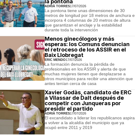
la pontona
ADRIÀ TORRES
17/07/2026
La pontona tiene unas dimensiones de 30
metros de longitud por 18 metros de anchura e
incorpora 4 columnas de 20 metros de altura
que garantizan el anclaje y la estabilidad
durante toda la intervención
Menos ginecólogos y más
esperas: los Comuns denuncian
el retroceso de los ASSIR en el
Baix Llobregat
ERIC MENDO
17/07/2026
La formación denuncia la pérdida de
profesionales en los ASSIR y alerta de que
muchas mujeres tienen que desplazarse a
otros municipios para recibir una atención que
antes tenían cerca de casa
Xavier Godàs, candidato de ERC
a Vilassar de Dalt después de
competir con Junqueras por
presidir el partido
ADRIÀ TORRES
17/07/2026
El excandidato a liderar los republicanos aspira
a volver a la alcaldía del municipio que ya
ocupó entre 2011 y 2019