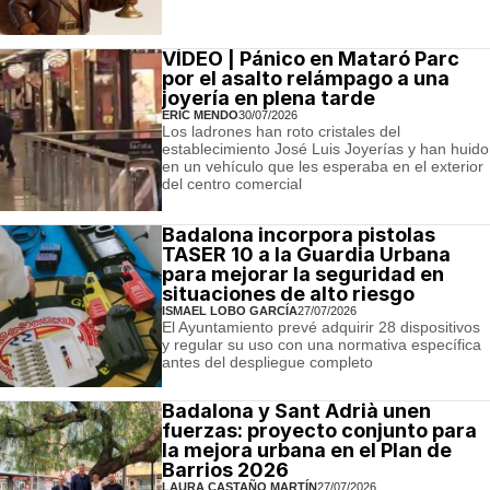
VÍDEO | Pánico en Mataró Parc
por el asalto relámpago a una
joyería en plena tarde
ERIC MENDO
30/07/2026
Los ladrones han roto cristales del
establecimiento José Luis Joyerías y han huido
en un vehículo que les esperaba en el exterior
del centro comercial
Badalona incorpora pistolas
TASER 10 a la Guardia Urbana
para mejorar la seguridad en
situaciones de alto riesgo
ISMAEL LOBO GARCÍA
27/07/2026
El Ayuntamiento prevé adquirir 28 dispositivos
y regular su uso con una normativa específica
antes del despliegue completo
Badalona y Sant Adrià unen
fuerzas: proyecto conjunto para
la mejora urbana en el Plan de
Barrios 2026
LAURA CASTAÑO MARTÍN
27/07/2026