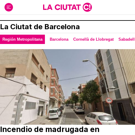
Ir
al
contenido
La Ciutat de Barcelona
Región Metropolitana
Barcelona
Cornellà de Llobregat
Sabadell
Incendio de madrugada en