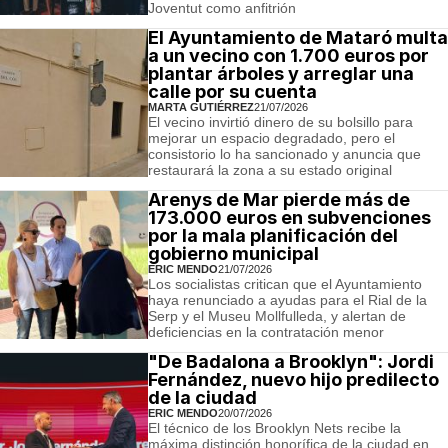
Joventut como anfitrión
El Ayuntamiento de Mataró multa
a un vecino con 1.700 euros por
plantar árboles y arreglar una
calle por su cuenta
MARTA GUTIÉRREZ
21/07/2026
El vecino invirtió dinero de su bolsillo para
mejorar un espacio degradado, pero el
consistorio lo ha sancionado y anuncia que
restaurará la zona a su estado original
Arenys de Mar pierde más de
173.000 euros en subvenciones
por la mala planificación del
gobierno municipal
ERIC MENDO
21/07/2026
Los socialistas critican que el Ayuntamiento
haya renunciado a ayudas para el Rial de la
Serp y el Museu Mollfulleda, y alertan de
deficiencias en la contratación menor
"De Badalona a Brooklyn": Jordi
Fernández, nuevo hijo predilecto
de la ciudad
ERIC MENDO
20/07/2026
El técnico de los Brooklyn Nets recibe la
máxima distinción honorífica de la ciudad en