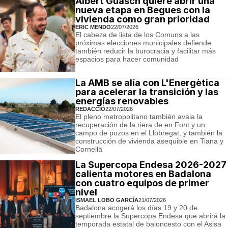
Albert Guasch quiere abrir una
nueva etapa en Begues con la
vivienda como gran prioridad
ERIC MENDO
22/07/2026
El cabeza de lista de los Comuns a las
próximas elecciones municipales defiende
también reducir la burocracia y facilitar más
espacios para hacer comunidad
La AMB se alía con L'Energètica
para acelerar la transición y las
energías renovables
REDACCIÓ
22/07/2026
El pleno metropolitano también avala la
recuperación de la riera de en Font y un
campo de pozos en el Llobregat, y también la
construcción de vivienda asequible en Tiana y
Cornellà
La Supercopa Endesa 2026-2027
calienta motores en Badalona
con cuatro equipos de primer
nivel
ISMAEL LOBO GARCÍA
21/07/2026
Badalona acogerá los días 19 y 20 de
septiembre la Supercopa Endesa que abrirá la
temporada estatal de baloncesto con el Asisa