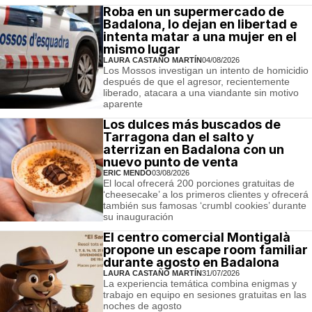
Roba en un supermercado de
Badalona, lo dejan en libertad e
intenta matar a una mujer en el
mismo lugar
LAURA CASTAÑO MARTÍN
04/08/2026
Los Mossos investigan un intento de homicidio
después de que el agresor, recientemente
liberado, atacara a una viandante sin motivo
aparente
Los dulces más buscados de
Tarragona dan el salto y
aterrizan en Badalona con un
nuevo punto de venta
ERIC MENDO
03/08/2026
El local ofrecerá 200 porciones gratuitas de
‘cheesecake’ a los primeros clientes y ofrecerá
también sus famosas ‘crumbl cookies’ durante
su inauguración
El centro comercial Montigalà
propone un escape room familiar
durante agosto en Badalona
LAURA CASTAÑO MARTÍN
31/07/2026
La experiencia temática combina enigmas y
trabajo en equipo en sesiones gratuitas en las
noches de agosto