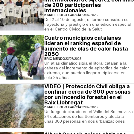
de 200 participantes
internacionales
ISMAEL LOBO GARCÍA
23/07/2026
Del 2 al 10 de agosto, el torneo consolida su
trayectoria y prestigio en una edición especial
en el Centro Cívico de la Salut
Cuatro municipios catalanes
lideran el ranking español de
aumento de olas de calor hasta
2050
ERIC MENDO
23/07/2026
Un atlas climático sitúa el litoral catalán a la
cabeza del incremento de episodios de calor
extrema, que pueden llegar a triplicarse en
solo 25 años
VÍDEO | Protección Civil obliga a
confinar cerca de 300 personas
por un incendio forestal en el
Baix Llobregat
ISMAEL LOBO GARCÍA
22/07/2026
Un fuego declarado en el Valle del Sol moviliza
24 dotaciones de los Bomberos y afecta a
unas 300 personas en dos urbanizaciones