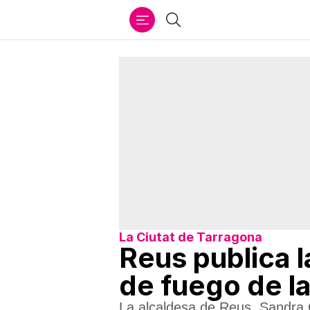
Ir
Buscar
al
contenido
La Ciutat de Tarragona
Reus publica 
de fuego de la
La alcaldesa de Reus, Sandra 