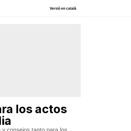
Versió en català
ra los actos
ia
y consejos tanto para los