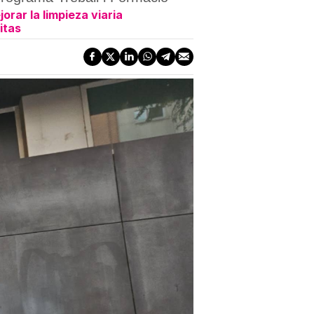
orar la limpieza viaria
itas