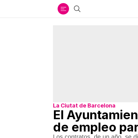
Ir
Buscar
al
contenido
La Ciutat de Barcelona
El Ayuntamien
de empleo par
Los contratos, de un año, se d