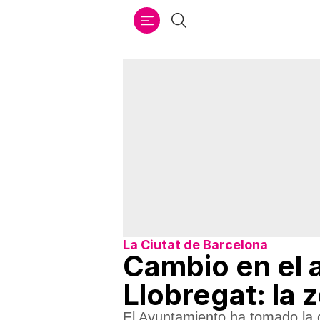
Ir
Buscar
al
contenido
La Ciutat de Barcelona
Cambio en el 
Llobregat: la 
El Ayuntamiento ha tomado la d