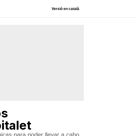
Versió en català
os
italet
icas para poder llevar a cabo