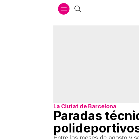
Ir
Buscar
al
contenido
La Ciutat de Barcelona
Paradas técnic
polideportivos
Entre los meses de agosto y se