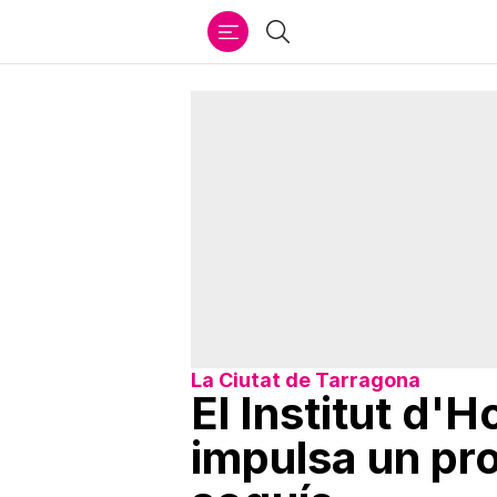
Ir
Buscar
al
contenido
La Ciutat de Tarragona
El Institut d'H
impulsa un pr