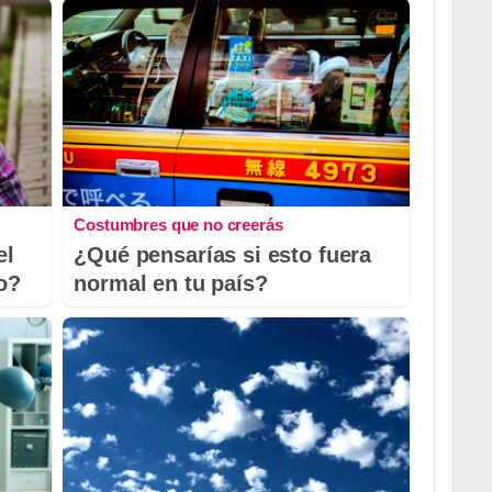
Costumbres que no creerás
el
¿Qué pensarías si esto fuera
io?
normal en tu país?