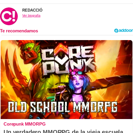
REDACCIÓ
Ver biografía
Corepunk MMORPG
Un verdadero MMORPG de la vieja escuela