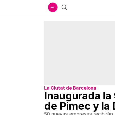
Ir
Buscar
al
contenido
La Ciutat de Barcelona
Inaugurada la
de Pimec y la
50 nuevas empresas recibirán 