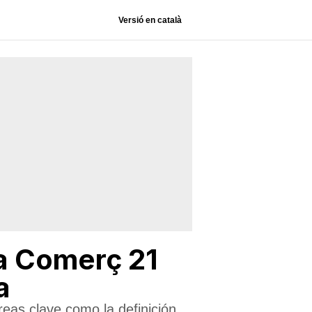
Versió en català
ma Comerç 21
a
as clave como la definición