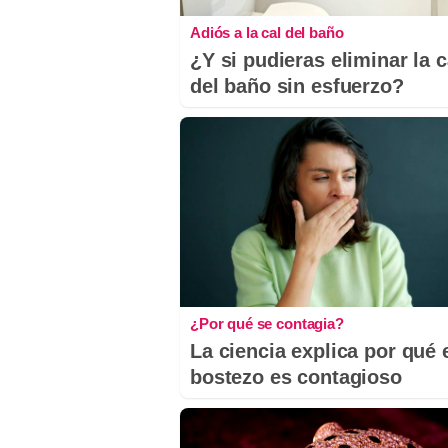
Adiós a la cal del baño
¿Y si pudieras eliminar la c
del baño sin esfuerzo?
¿Por qué se contagia?
La ciencia explica por qué 
bostezo es contagioso