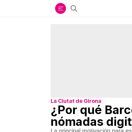
Ir
Buscar
al
contenido
La Ciutat de Girona
¿Por qué Barce
nómadas digit
La principal motivación para e