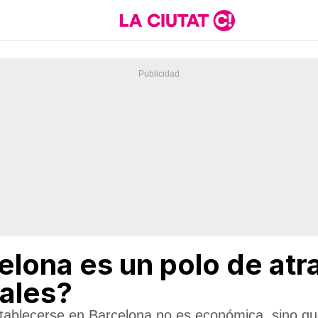
lona es un polo de atr
ales?
stablecerse en Barcelona no es económica, sino que 