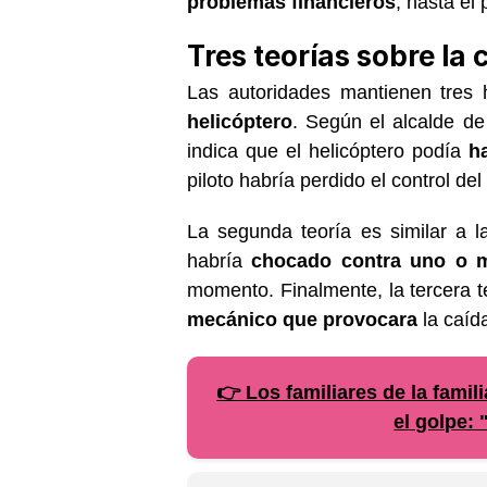
problemas financieros
, hasta el
Tres teorías sobre la
Las autoridades mantienen tres 
helicóptero
. Según el alcalde de
indica que el helicóptero podía
h
piloto habría perdido el control del
La segunda teoría es similar a l
habría
chocado contra uno o 
momento. Finalmente, la tercera t
mecánico que provocara
la caída
👉 Los familiares de la famil
el golpe: