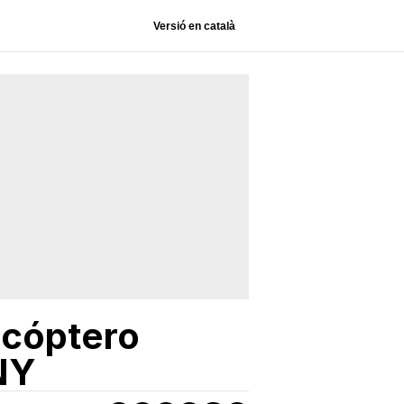
Versió en català
icóptero
NY