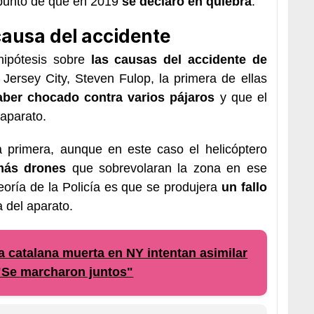
 punto de que en 2019
se declaró en quiebra
.
 causa del accidente
hipótesis sobre
las causas del accidente de
 Jersey City, Steven Fulop, la primera de ellas
aber chocado contra varios pájaros
y que el
 aparato.
a primera, aunque en este caso el helicóptero
más drones
que sobrevolaran la zona en ese
eoría de la Policía es que se produjera
un fallo
 del aparato.
ia catalana muerta en NY intentan asimilar
 "Se marcharon juntos"