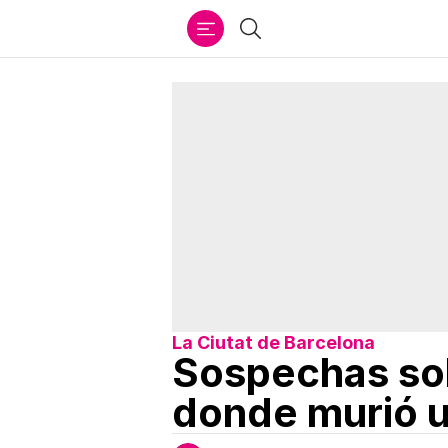
Ir
Buscar
al
contenido
La Ciutat de Barcelona
Sospechas sob
donde murió u