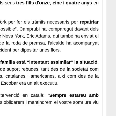
 els seus
tres fills d'onze, cinc i quatre anys
en
ork per fer els tràmits necessaris per
repatriar
possible”. Camprubí ha comparegut davant dels
e Nova York, Eric Adams, qui també ha enviat el
 de la roda de premsa, l'alcalde ha acompanyat
dent per dipositar unes flors.
 família està “intentant assimilar” la situació
.
de suport rebudes, tant des de la societat com
es, catalanes i americanes, així com des de la
 Escobar era un alt executiu.
ervenció en català: “
Sempre estareu amb
us oblidarem i mantindrem el vostre somriure viu