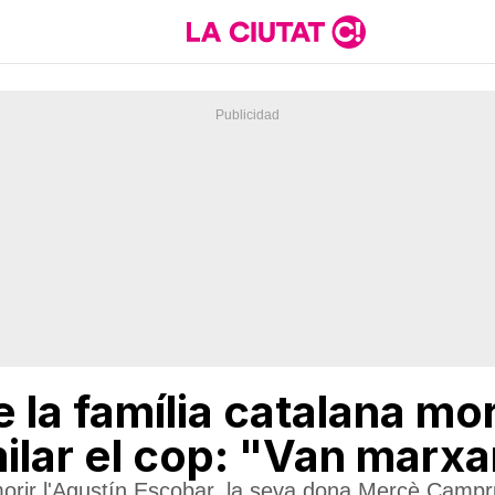
de la família catalana mo
ilar el cop: "Van marxa
orir l'Agustín Escobar, la seva dona Mercè Camprubí 