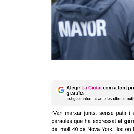
Afegir
La Ciutat
com a font pr
gratuïta
Estigues informat amb les últimes notíc
“Van marxar junts, sense patir i
paraules que ha expressat
el ge
del moll 40 de Nova York, lloc on