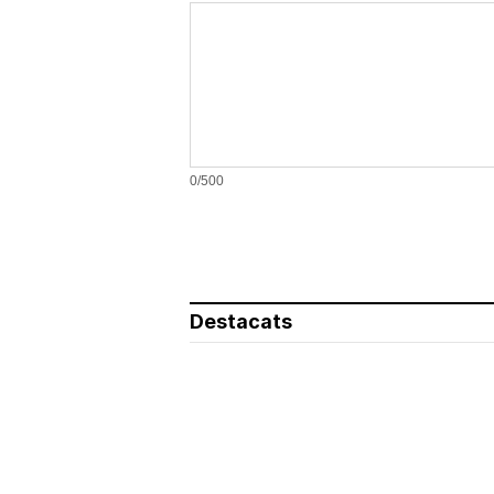
0/500
Destacats