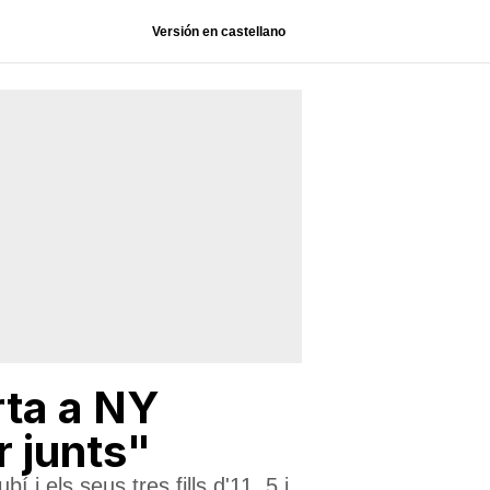
Versión en castellano
rta a NY
r junts"
i els seus tres fills d'11, 5 i