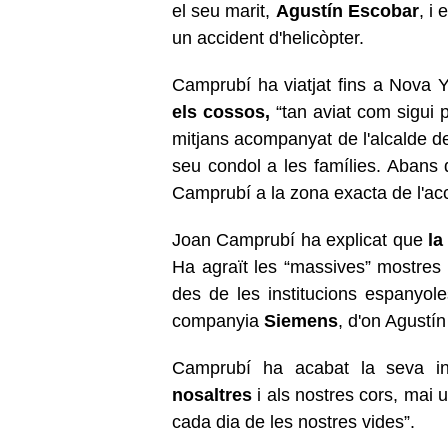
el seu marit,
Agustín Escobar
, i
un accident d'helicòpter.
Camprubí ha viatjat fins a Nova Y
els cossos,
“tan aviat com sigui 
mitjans acompanyat de l'alcalde d
seu condol a les famílies. Abans
Camprubí a la zona exacta de l'acci
Joan Camprubí ha explicat que
la
Ha agraït les “massives” mostres 
des de les institucions espanyol
companyia
Siemens
, d'on Agustín
Camprubí ha acabat la seva int
nosaltres
i als nostres cors, mai 
cada dia de les nostres vides”.