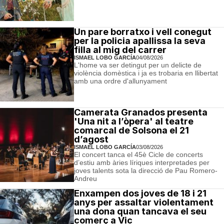
Un pare borratxo i vell conegut
per la policia apallissa la seva
filla al mig del carrer
ISMAEL LOBO GARCÍA
04/08/2026
L'home va ser detingut per un delicte de
violència domèstica i ja es trobaria en llibertat
amb una ordre d'allunyament
Camerata Granados presenta
'Una nit a l’òpera' al teatre
comarcal de Solsona el 21
d’agost
ISMAEL LOBO GARCÍA
03/08/2026
El concert tanca el 45è Cicle de concerts
d’estiu amb àries líriques interpretades per
joves talents sota la direcció de Pau Romero-
Andreu
Enxampen dos joves de 18 i 21
anys per assaltar violentament
una dona quan tancava el seu
comerç a Vic