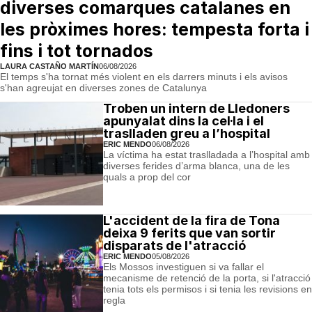
diverses comarques catalanes en
les pròximes hores: tempesta forta i
fins i tot tornados
LAURA CASTAÑO MARTÍN
06/08/2026
El temps s'ha tornat més violent en els darrers minuts i els avisos
s'han agreujat en diverses zones de Catalunya
Troben un intern de Lledoners
apunyalat dins la cel·la i el
traslladen greu a l’hospital
ERIC MENDO
06/08/2026
La víctima ha estat traslladada a l’hospital amb
diverses ferides d’arma blanca, una de les
quals a prop del cor
L'accident de la fira de Tona
deixa 9 ferits que van sortir
disparats de l'atracció
ERIC MENDO
05/08/2026
Els Mossos investiguen si va fallar el
mecanisme de retenció de la porta, si l'atracció
tenia tots els permisos i si tenia les revisions en
regla