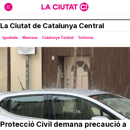
Ir
al
contenido
La Ciutat de Catalunya Central
Igualada
Manresa
Catalunya Central
Solsona
Protecció Civil demana precaució a