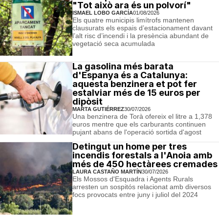
"Tot això ara és un polvorí"
ISMAEL LOBO GARCÍA
01/08/2026
Els quatre municipis limítrofs mantenen
clausurats els espais d’estacionament davant
l’alt risc d’incendi i la presència abundant de
vegetació seca acumulada
La gasolina més barata
d'Espanya és a Catalunya:
aquesta benzinera et pot fer
estalviar més de 15 euros per
dipòsit
MARTA GUTIÉRREZ
30/07/2026
Una benzinera de Torà ofereix el litre a 1,378
euros mentre que els carburants continuen
pujant abans de l'operació sortida d'agost
Detingut un home per tres
incendis forestals a l'Anoia amb
més de 450 hectàrees cremades
LAURA CASTAÑO MARTÍN
30/07/2026
Els Mossos d'Esquadra i Agents Rurals
arresten un sospitós relacionat amb diversos
focs provocats entre juny i juliol del 2024