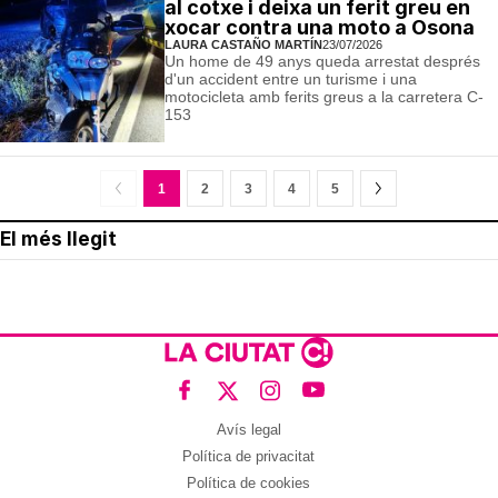
al cotxe i deixa un ferit greu en
xocar contra una moto a Osona
LAURA CASTAÑO MARTÍN
23/07/2026
Un home de 49 anys queda arrestat després
d'un accident entre un turisme i una
motocicleta amb ferits greus a la carretera C-
153
1
2
3
4
5
El més llegit
Avís legal
Política de privacitat
Política de cookies