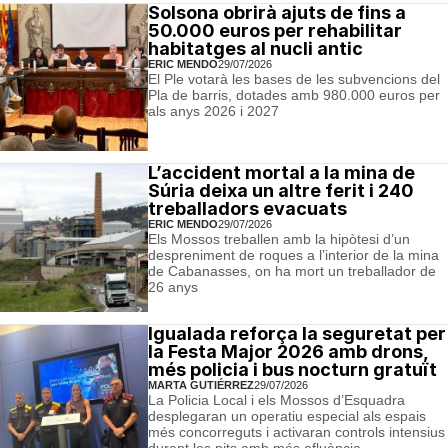
Solsona obrirà ajuts de fins a
50.000 euros per rehabilitar
habitatges al nucli antic
ERIC MENDO
29/07/2026
El Ple votarà les bases de les subvencions del
Pla de barris, dotades amb 980.000 euros per
als anys 2026 i 2027
L’accident mortal a la mina de
Súria deixa un altre ferit i 240
treballadors evacuats
ERIC MENDO
29/07/2026
Els Mossos treballen amb la hipòtesi d’un
despreniment de roques a l’interior de la mina
de Cabanasses, on ha mort un treballador de
26 anys
Igualada reforça la seguretat per
la Festa Major 2026 amb drons,
més policia i bus nocturn gratuït
MARTA GUTIÉRREZ
29/07/2026
La Policia Local i els Mossos d’Esquadra
desplegaran un operatiu especial als espais
més concorreguts i activaran controls intensius