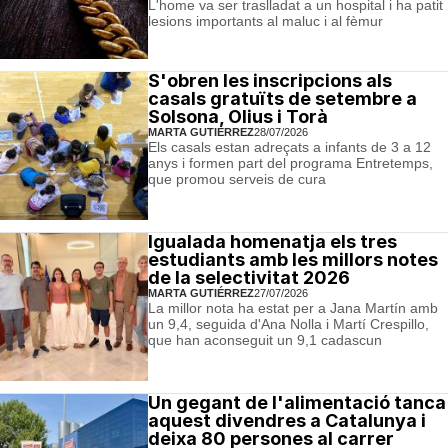
L'home va ser traslladat a un hospital i ha patit
lesions importants al maluc i al fèmur
S'obren les inscripcions als
casals gratuïts de setembre a
Solsona, Olius i Torà
MARTA GUTIÉRREZ
28/07/2026
Els casals estan adreçats a infants de 3 a 12
anys i formen part del programa Entretemps,
que promou serveis de cura
Igualada homenatja els tres
estudiants amb les millors notes
de la selectivitat 2026
MARTA GUTIÉRREZ
27/07/2026
La millor nota ha estat per a Jana Martín amb
un 9,4, seguida d'Ana Nolla i Martí Crespillo,
que han aconseguit un 9,1 cadascun
Un gegant de l'alimentació tanca
aquest divendres a Catalunya i
deixa 80 persones al carrer