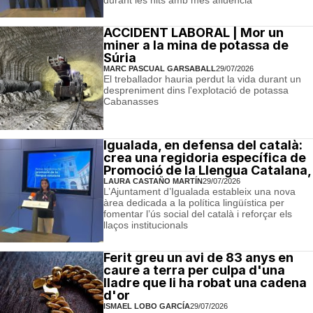
durant les nits amb més afluència
ACCIDENT LABORAL | Mor un
miner a la mina de potassa de
Súria
MARC PASCUAL GARSABALL
29/07/2026
El treballador hauria perdut la vida durant un
despreniment dins l'explotació de potassa
Cabanasses
Igualada, en defensa del català:
crea una regidoria específica de
Promoció de la Llengua Catalana,
LAURA CASTAÑO MARTÍN
29/07/2026
L’Ajuntament d’Igualada estableix una nova
àrea dedicada a la política lingüística per
fomentar l’ús social del català i reforçar els
llaços institucionals
Ferit greu un avi de 83 anys en
caure a terra per culpa d'una
lladre que li ha robat una cadena
d'or
ISMAEL LOBO GARCÍA
29/07/2026