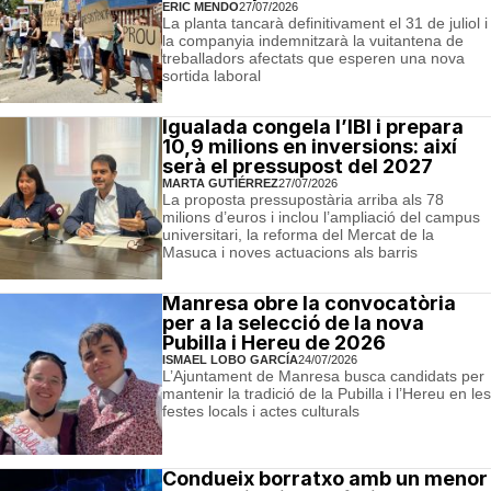
ERIC MENDO
27/07/2026
La planta tancarà definitivament el 31 de juliol i
la companyia indemnitzarà la vuitantena de
treballadors afectats que esperen una nova
sortida laboral
Igualada congela l’IBI i prepara
10,9 milions en inversions: així
serà el pressupost del 2027
MARTA GUTIÉRREZ
27/07/2026
La proposta pressupostària arriba als 78
milions d’euros i inclou l’ampliació del campus
universitari, la reforma del Mercat de la
Masuca i noves actuacions als barris
Manresa obre la convocatòria
per a la selecció de la nova
Pubilla i Hereu de 2026
ISMAEL LOBO GARCÍA
24/07/2026
L’Ajuntament de Manresa busca candidats per
mantenir la tradició de la Pubilla i l’Hereu en les
festes locals i actes culturals
Condueix borratxo amb un menor