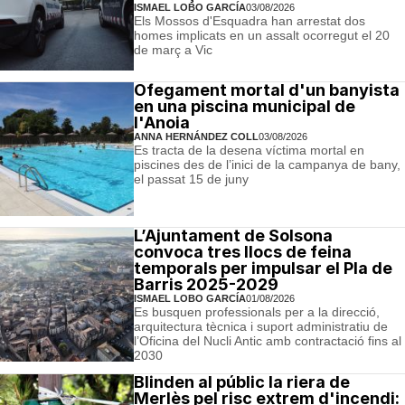
ISMAEL LOBO GARCÍA
03/08/2026
Els Mossos d'Esquadra han arrestat dos
homes implicats en un assalt ocorregut el 20
de març a Vic
Ofegament mortal d'un banyista
en una piscina municipal de
l'Anoia
ANNA HERNÁNDEZ COLL
03/08/2026
Es tracta de la desena víctima mortal en
piscines des de l’inici de la campanya de bany,
el passat 15 de juny
L’Ajuntament de Solsona
convoca tres llocs de feina
temporals per impulsar el Pla de
Barris 2025-2029
ISMAEL LOBO GARCÍA
01/08/2026
Es busquen professionals per a la direcció,
arquitectura tècnica i suport administratiu de
l’Oficina del Nucli Antic amb contractació fins al
2030
Blinden al públic la riera de
Merlès pel risc extrem d'incendi: