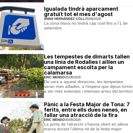
Igualada tindrà aparcament
gratuït tot el mes d'agost
ANNA HERNÁNDEZ COLL
05/08/2026
La zona blava no tindrà cap cost fins a l'1 de
setembre
Les tempestes de dimarts tallen
una línia de Rodalies i aïllen un
campament escolta per la
calamarsa
ERIC MENDO
05/08/2026
De cara a aquest dimecres, les tempestes
seran més aïllades, a l'espera que dijous tornin
a ser més extenses i intenses arreu del territori
Pànic a la Festa Major de Tona: 7
ferits, entre ells dues nenes, en
fallar una atracció de la fira
ERIC MENDO
05/08/2026
La porta de l’atracció s’hauria obert en plena
marxa durant l’última nit de la festa major