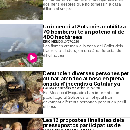
dos nens després que no tornessin a casa
dilluns al vespre
Un incendi al Solsonès mobilitza
70 bombers i té un potencial de
400 hectàrees
ERIC MENDO
13/07/2026
Les flames cremen a la zona del Collet dels
Lladres, a Lladurs, en una àrea forestal de
difícil accés
Denuncien diverses persones per
cuinar amb foc al bosc en plena
onada d'incendis a Catalunya
LAURA CASTAÑO MARTÍN
13/07/2026
Els Mossos d'Esquadra han informat d'un
patrullatge al Solsonès en el qual han
enxampat diferents persones posant en perill
el bosc
Les 12 propostes finalistes dels
pressupostos participatius de