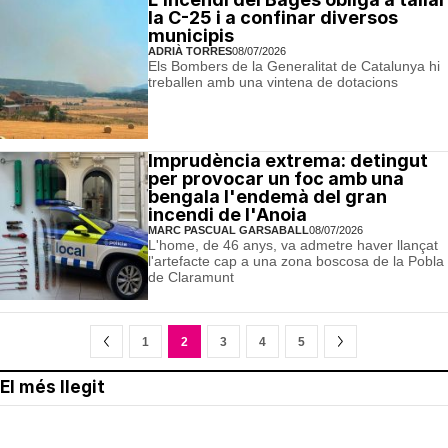
la C-25 i a confinar diversos
municipis
ADRIÀ TORRES
08/07/2026
Els Bombers de la Generalitat de Catalunya hi
treballen amb una vintena de dotacions
Imprudència extrema: detingut
per provocar un foc amb una
bengala l'endemà del gran
incendi de l'Anoia
MARC PASCUAL GARSABALL
08/07/2026
L'home, de 46 anys, va admetre haver llançat
l'artefacte cap a una zona boscosa de la Pobla
de Claramunt
1
2
3
4
5
El més llegit