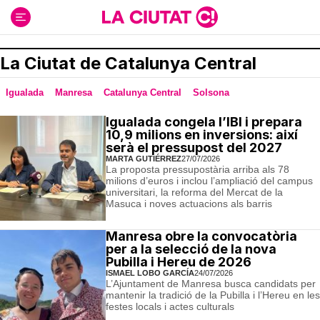
Ir
al
contenido
La Ciutat de Catalunya Central
Igualada
Manresa
Catalunya Central
Solsona
Igualada congela l’IBI i prepara
10,9 milions en inversions: així
serà el pressupost del 2027
MARTA GUTIÉRREZ
27/07/2026
La proposta pressupostària arriba als 78
milions d’euros i inclou l’ampliació del campus
universitari, la reforma del Mercat de la
Masuca i noves actuacions als barris
Manresa obre la convocatòria
per a la selecció de la nova
Pubilla i Hereu de 2026
ISMAEL LOBO GARCÍA
24/07/2026
L’Ajuntament de Manresa busca candidats per
mantenir la tradició de la Pubilla i l’Hereu en les
festes locals i actes culturals