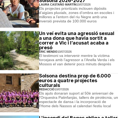
Solsona 2026-2027
LAURA CASTAÑO MARTÍN
10/07/2026
Els projectes prioritzats inclouen dipòsits
d’aigües pluvials, zones d’ombra en escoles i
millores a l’entorn del riu Negre amb una
inversió prevista de 100.000 euros
Un veí evita una agressió sexual
a una dona que havia sortit a
correr a Vic i l’acusat acaba a
presó
ERIC MENDO
10/07/2026
El testimoni va intervenir mentre la víctima
forcejava amb l’agressor a l’Anella Verda i els
Mossos el van detenir pocs minuts després
Solsona destina prop de 6.000
euros a quatre projectes
culturals
REDACCIÓ
10/07/2026
Els ajuts donaran suport al 50è aniversari de
l’Orquestra Patinfanjàs, tallers de pirotècnia, un
espectacle de dansa i la incorporació de
l’Home dels Nassos al calendari festiu local
L'incendi del Bages obliga a tallar