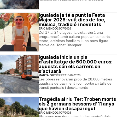
Igualada ja té a punt la Festa
Major 2026: vuit dies de foc,
música, tradició i novetats
ERIC MENDO
15/07/2026
Del 17 al 24 d’agost, la ciutat viurà una
programació amb cultura popular, concerts,
teatre, activitats familiars i una nova figura
festiva del Tonet Blanquer
Igualada inicia un pla
d’asfaltatge de 500.000 euros:
aquests són els carrers on
s’actuarà
MARTA GUTIÉRREZ
15/07/2026
Les obres renovaran prop de 28.000 metres
quadrats de paviment i comportaran talls de
trànsit puntuals i desviaments
Tragèdia al riu Ter: Troben morts
els 2 germans bessons d'11 anys
que havien desaparegut
ERIC MENDO
14/07/2026
Els pares van denunciar la desaparició dels