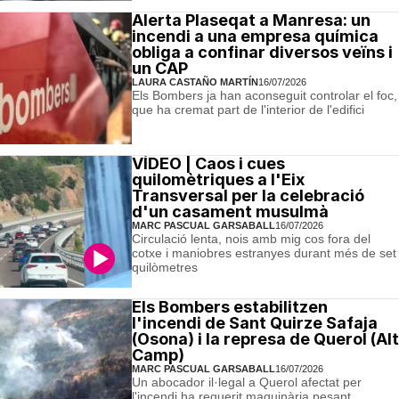
Alerta Plaseqat a Manresa: un
incendi a una empresa química
obliga a confinar diversos veïns i
un CAP
LAURA CASTAÑO MARTÍN
16/07/2026
Els Bombers ja han aconseguit controlar el foc,
que ha cremat part de l'interior de l'edifici
VÍDEO | Caos i cues
quilomètriques a l'Eix
Transversal per la celebració
d'un casament musulmà
MARC PASCUAL GARSABALL
16/07/2026
Circulació lenta, nois amb mig cos fora del
cotxe i maniobres estranyes durant més de set
quilòmetres
Els Bombers estabilitzen
l'incendi de Sant Quirze Safaja
(Osona) i la represa de Querol (Alt
Camp)
MARC PASCUAL GARSABALL
16/07/2026
Un abocador il·legal a Querol afectat per
l'incendi ha requerit maquinària pesant