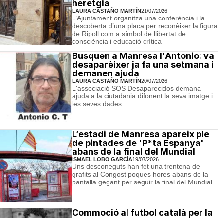
heretgia
LAURA CASTAÑO MARTÍN
21/07/2026
L’Ajuntament organitza una conferència i la
descoberta d’una placa per reconèixer la figura
de Ripoll com a símbol de llibertat de
consciència i educació crítica
Busquen a Manresa l'Antonio: va
desaparèixer ja fa una setmana i
demanen ajuda
LAURA CASTAÑO MARTÍN
20/07/2026
L'associació SOS Desaparecidos demana
ajuda a la ciutadania difonent la seva imatge i
les seves dades
L’estadi de Manresa apareix ple
de pintades de 'P*ta Espanya'
abans de la final del Mundial
ISMAEL LOBO GARCÍA
19/07/2026
Uns desconeguts han fet una trentena de
grafits al Congost poques hores abans de la
pantalla gegant per seguir la final del Mundial
Commoció al futbol català per la