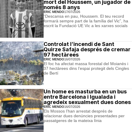
mort del Houssem, un jugador de
només 8 anys
ERIC MENDO
17/07/2026
“Descansa en pau, Houssem. El teu record
formarà sempre part de la família del Vic”, ha
escrit la Fundació UE Vic a les xarxes socials
Controlat l’incendi de Sant
Quirze Safaja després de cremar
97 hectàrees
ERIC MENDO
16/07/2026
El foc ha afectat massa forestal del Moianès i
37 hectàrees dins l’espai protegit dels Cingles
de Bertí
Un home es masturba en un bus
entre Barcelona i Igualada i
agredeix sexualment dues dones
ERIC MENDO
16/07/2026
Els Mossos l’han arrestat després de
relacionar dues denúncies presentades per
passatgeres de la mateixa línia