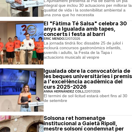
L’Ajuntament presenta al Pla de Barris un pla
integral que inclou 30 actuacions per millorar la
qualitat de vida i la sostenibilitat ambiental a
una zona que ho necessita
El "Fàtima Té Salsa" celebra 30
anys a Igualada amb tapes,
concerts i festa al barri
ERIC MENDO
22/07/2026
La jornada tindrà lloc dissabte 25 de juliol i
inclourà concursos gastronòmics infantils,
juvenils i adults, la Festa de la Tapa i
actuacions musicals al vespre
Igualada obre la convocatòria de
les beques universitàries i premis
a l'excel·lència acadèmica del
curs 2025-2026
ANNA HERNÁNDEZ COLL
22/07/2026
El termini de sol·licitud estarà obert fins al 30
de setembre
Solsona ret homenatge
institucional a Gaietà Ripoll,
mestre solsoní condemnat per