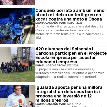
Condueix borratxo amb un menor
al cotxe i deixa un ferit greu en
xocar contra una moto a Osona
LAURA CASTAÑO MARTÍN
23/07/2026
Un home de 49 anys queda arrestat després
d'un accident entre un turisme i una
motocicleta amb ferits greus a la carretera C-
153
420 alumnes del Solsonès i
Cardona participen en el Projecte
Escola-Empresa per acostar
educació i empresa
ISMAEL LOBO GARCÍA
22/07/2026
El projecte impulsa visites a empreses,
xerrades professionals i orientació acadèmica
adaptada a la realitat laboral del territori
Igualada aposta per una millora
integral d'un dels seus barris i
proposa una inversió de 12
milions d'euros
LAURA CASTAÑO MARTÍN
22/07/2026