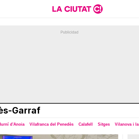
ès-Garraf
urní d'Anoia
Vilafranca del Penedès
Calafell
Sitges
Vilanova i la