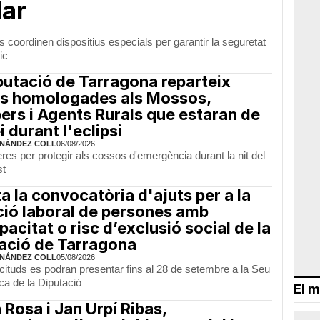
lar
eis coordinen dispositius especials per garantir la seguretat
ic
putació de Tarragona reparteix
es homologades als Mossos,
rs i Agents Rurals que estaran de
i durant l'eclipsi
NÁNDEZ COLL
06/08/2026
eres per protegir als cossos d'emergència durant la nit del
st
a la convocatòria d'ajuts per a la
ció laboral de persones amb
pacitat o risc d’exclusió social de la
ació de Tarragona
NÁNDEZ COLL
05/08/2026
icituds es podran presentar fins al 28 de setembre a la Seu
ca de la Diputació
El m
 Rosa i Jan Urpí Ribas,