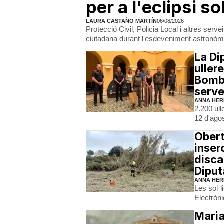
per a l'eclipsi so
LAURA CASTAÑO MARTÍN
06/08/2026
Protecció Civil, Policia Local i altres serv
ciutadana durant l'esdeveniment astronòm
La Di
uller
Bombe
serve
ANNA HER
2.200 ull
12 d'ago
Obert
inser
disca
Diput
ANNA HER
Les sol·l
Electròni
Maria