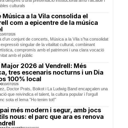
a després d’una presentació institucional amb l’alcalde i
bles culturals
è Música a la Vila consolida el
ell com a epicentre de la música
l
10/07/2026
 d’un conjunt de concerts, Música a la Vila s’ha consolidat
xpressió singular de la vitalitat cultural, combinant
artística, compromís amb el patrimoni i una clara vocació
itat amb el públic
 Major 2026 al Vendrell: Més
a, tres escenaris nocturns i un Dia
os 100% local
DO
10/07/2026
ez, Doctor Prats, Boikot i La Ludwig Band encapçalen una
ió que reivindica el talent, la cultura popular i l’orgull
nc sota el lema "Ho tenim tot!"
pai més modern i segur, amb jocs
tils nous: el parc que ara es renova
ndrell