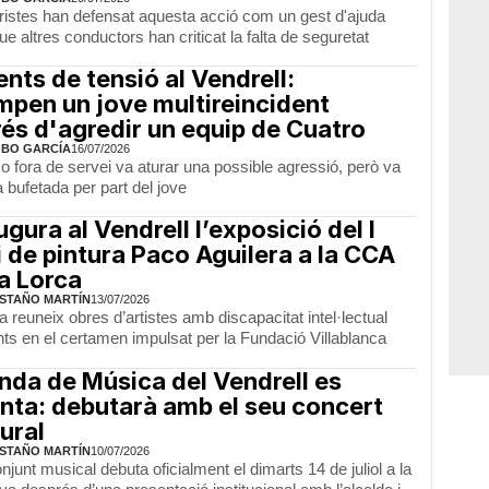
ristes han defensat aquesta acció com un gest d'ajuda
e altres conductors han criticat la falta de seguretat
ts de tensió al Vendrell:
pen un jove multireincident
és d'agredir un equip de Cuatro
OBO GARCÍA
16/07/2026
 fora de servei va aturar una possible agressió, però va
 bufetada per part del jove
ugura al Vendrell l’exposició del I
 de pintura Paco Aguilera a la CCA
a Lorca
STAÑO MARTÍN
13/07/2026
 reuneix obres d’artistes amb discapacitat intel·lectual
nts en el certamen impulsat per la Fundació Villablanca
nda de Música del Vendrell es
nta: debutarà amb el seu concert
ural
STAÑO MARTÍN
10/07/2026
njunt musical debuta oficialment el dimarts 14 de juliol a la