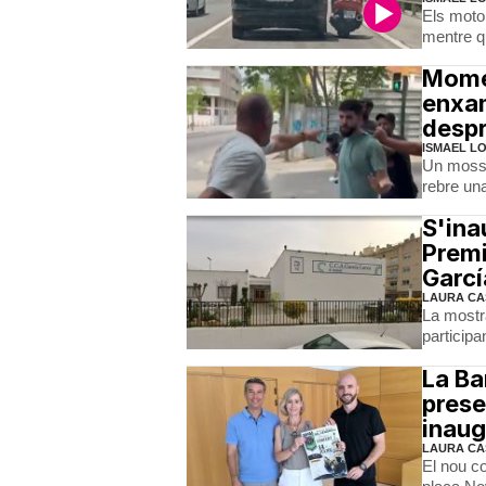
Els moto
mentre qu
Momen
enxam
despr
ISMAEL L
Un mosso
rebre una
S'ina
Premi
Garcí
LAURA CA
La mostra
participa
La Ba
prese
inaug
LAURA CA
El nou co