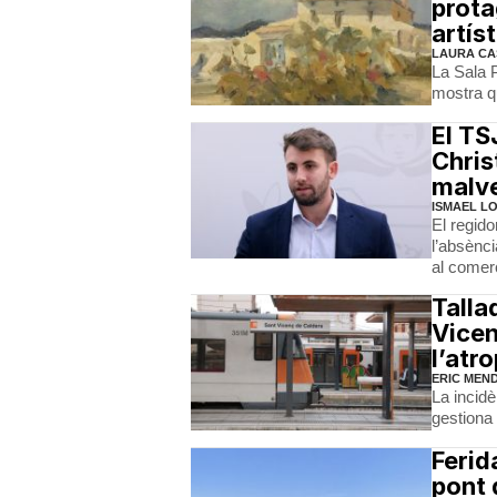
prota
artíst
LAURA CA
La Sala 
mostra qu
El TS
Chris
malv
ISMAEL L
El regido
l’absènci
al comerç
Talla
Vicen
l’atr
ERIC MEN
La incidè
gestiona 
Ferid
pont 