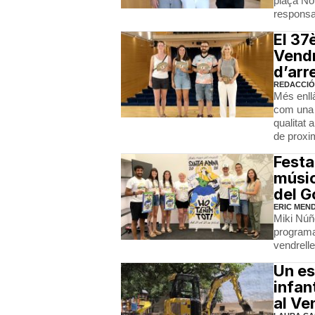
plaça Nov
responsa
El 37
Vendr
d’arre
REDACCIÓ
Més enllà
com una e
qualitat 
de proxim
Festa
músic
del G
ERIC MEN
Miki Núñ
programac
vendrelle
Un es
infan
al Ve