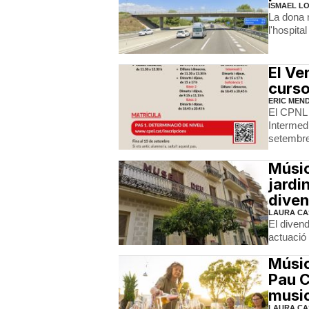
ISMAEL L
La dona 
l'hospita
El Ve
curso
ERIC MEN
El CPNL o
Intermedi
setembr
Músic
jardi
diven
LAURA CA
El divend
actuació 
Músic
Pau C
musi
LAURA CA