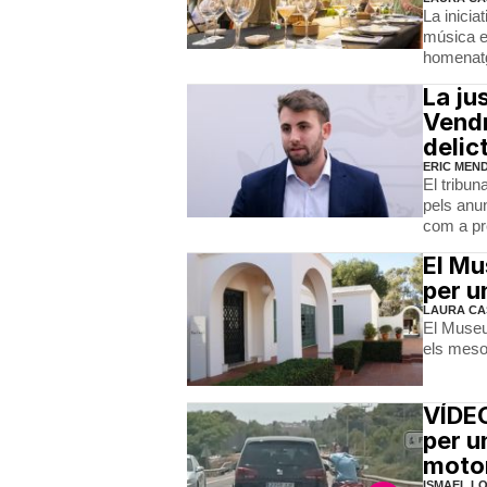
La inicia
música e
homenat
La ju
Vendr
delic
ERIC MEN
El tribun
pels anu
com a pr
El Mu
per u
LAURA CA
El Museu
els mesos
VÍDEO
per u
motor
ISMAEL L