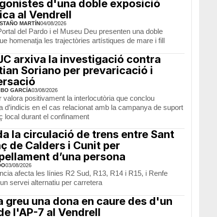
gonistes d'una doble exposició
ica al Vendrell
STAÑO MARTÍN
04/08/2026
Portal del Pardo i el Museu Deu presenten una doble
e homenatja les trajectòries artístiques de mare i fill
JC arxiva la investigació contra
tian Soriano per prevaricació i
ersació
OBO GARCÍA
03/08/2026
r valora positivament la interlocutòria que conclou
a d’indicis en el cas relacionat amb la campanya de suport
 local durant el confinament
da la circulació de trens entre Sant
ç de Calders i Cunit per
opellament d’una persona
DO
03/08/2026
ncia afecta les línies R2 Sud, R13, R14 i R15, i Renfe
un servei alternatiu per carretera
a greu una dona en caure des d'un
de l'AP-7 al Vendrell