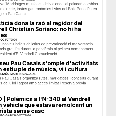
tiva 'Maridatges musicals: del violoncel al paladar' combina
n directe, tastos gastronòmics i vins del Baix Penedès en
ge a Pau Casals
stícia dona la raó al regidor del
ell Christian Soriano: no hi ha
tes
DO
24/07/2026
al no veu indicis delictius de prevaricació ni malversació
ncis gratuïts durant la pandèmia ni pel seu nomenament
esident d'El Vendrell Comunicació
seu Pau Casals s'omple d'activitats
n estiu ple de música, vi i cultura
STAÑO MARTÍN
23/07/2026
 Pau Casals organitza rutes, maridatges i concerts durant
 de juliol i agost amb accés limitat i reserva prèvia
 | Polèmica a l'N-340 al Vendrell
n vehicle que estava remolcant un
ista sense casc
OBO GARCÍA
20/07/2026