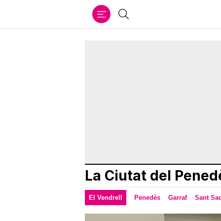
Ir
Cercar
al
contenido
La Ciutat del Pened
El Vendrell
Penedès
Garraf
Sant Sad