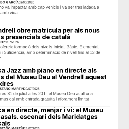
OBO GARCÍA
02/08/2026
no va impactar amb cap vehicle i va ser traslladada a
l amb vida
ndrell obre matrícula per als nous
s presencials de català
DO
29/07/2026
fereix formació dels nivells Inicial, Bàsic, Elemental,
 i Suficiència, amb determinació de nivell fins al 13 de
e
a Jazz amb piano en directe als
ns del Museu Deu al Vendrell aquest
dres
STAÑO MARTÍN
29/07/2026
res 31 de juliol a les 20 h, el Museu Deu acull una
musical amb entrada gratuïta i aforament limitat
a en directe, menjar i vi: el Museu
asals. escenari dels Maridatges
cals
STAÑO MARTÍN
28/07/2026