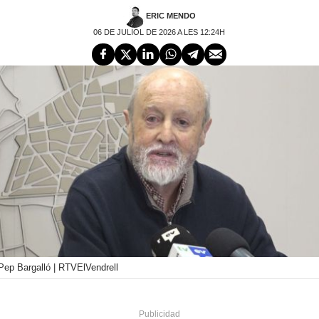
ERIC MENDO
06 DE JULIOL DE 2026 A LES 12:24H
Pep Bargalló | RTVElVendrell