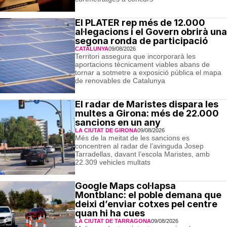
El PLATER rep més de 12.000
al·legacions i el Govern obrirà una
segona ronda de participació
CATALUNYA
09/08/2026
Territori assegura que incorporarà les
aportacions tècnicament viables abans de
tornar a sotmetre a exposició pública el mapa
de renovables de Catalunya
El radar de Maristes dispara les
multes a Girona: més de 22.000
sancions en un any
LA CIUTAT DE GIRONA
09/08/2026
Més de la meitat de les sancions es
concentren al radar de l’avinguda Josep
Tarradellas, davant l’escola Maristes, amb
22.309 vehicles multats
Google Maps col·lapsa
Montblanc: el poble demana que
deixi d’enviar cotxes pel centre
quan hi ha cues
LA CIUTAT DE TARRAGONA
09/08/2026