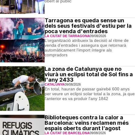
obert al públic
Tarragona es queda sense un
dels seus festivals d'estiu per la
poca venda d'entrades
LA CIUTAT DE TARRAGONA
09/08/2026
L’organització atribueix la decisió al ritme de
venda d’entrades i assegura que retornarà
automàticament l’import íntegre als
compradors
La zona de Catalunya que no
viurà un eclipsi total de Sol fins a
l'any 2433
CATALUNYA
09/08/2026
En total, hauran de passar gairebé 600 anys
per veure un eclipsi solar total a la zona, ja que
l'anterior es va produir l'any 1842
Biblioteques contra la calor a
Barcelona: veïns reclamen més
espais oberts durant l’agost
LA CIUTAT DE BARCELONA
09/08/2026