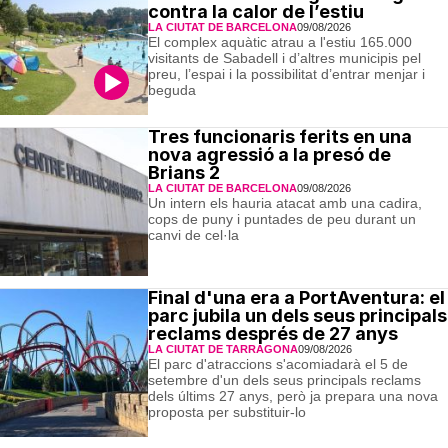
contra la calor de l’estiu
LA CIUTAT DE BARCELONA
09/08/2026
El complex aquàtic atrau a l'estiu 165.000
visitants de Sabadell i d’altres municipis pel
preu, l’espai i la possibilitat d’entrar menjar i
beguda
Tres funcionaris ferits en una
nova agressió a la presó de
Brians 2
LA CIUTAT DE BARCELONA
09/08/2026
Un intern els hauria atacat amb una cadira,
cops de puny i puntades de peu durant un
canvi de cel·la
Final d'una era a PortAventura: el
parc jubila un dels seus principals
reclams després de 27 anys
LA CIUTAT DE TARRAGONA
09/08/2026
El parc d'atraccions s'acomiadarà el 5 de
setembre d'un dels seus principals reclams
dels últims 27 anys, però ja prepara una nova
proposta per substituir-lo