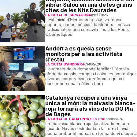
vibrar Salou en una de les grans
cites de les Nits Daurades
LA CIUTAT DE TARRAGONA
09/08/2026
L’Exhibició d’Elements Festius va reunir
gegants, nanos, bèsties, bastoners i música
tradicional en una cercavila fins a les Fonts
Cibernètiques
Andorra es queda sense
monitors per a les activitats
d’estiu
LA CIUTAT D'ANDORRA
09/08/2026
L’augment de la demanda familiar i l’àmplia
oferta de casals, campus i colònies han obligat
diverses corporacions a reforçar equips i
buscar personal a última hora
Catalunya recupera una vinya
única al món: la malvasia blanca-
roja tornarà als vins de la DO Pla
de Bages
LA CIUTAT DE CATALUNYA CENTRAL
09/08/2026
La malvasia blanca-roja, localitzada en una
finca de Navàs i estudiada a la Torre Lluvià,
podria arribar al mercat en forma de vi d’aquí a