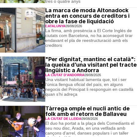
tres o quatre anys
La marca de moda Altonadock
entra en concurs de creditors i
obre la fase de liquidació
CATALUNYA
09/08/2026
La firma, amb presència a El Corte Inglés de
ciutats com Barcelona, no ha aconseguit tirar
endavant el pla de reestructuració amb els
creditors
"Per dignitat, mantinc el català":
la queixa d’una visitant pel tracte
lingüístic a Andorra
LA CIUTAT D'ANDORRA
09/08/2026
Una visitant habitual lamenta que, tot i ser
l’única llengua oficial del país, en alguns
negocis del Principat li responguin en castellà
quan s’hi adreça
Tàrrega omple el nucli antic de
folk amb el retorn de Ballaveu
LA CIUTAT DE LLEIDA
09/08/2026
El duo ha portat a la plaça dels Comediants el
seu nou disc, Arada, en una vetllada amb
cançons d’arrel, danses populars i un taller