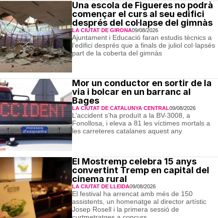
Una escola de Figueres no podrà
començar el curs al seu edifici
després del col·lapse del gimnàs
LA CIUTAT DE GIRONA
09/08/2026
Ajuntament i Educació faran estudis tècnics a
l’edifici després que a finals de juliol col·lapsés
part de la coberta del gimnàs
Mor un conductor en sortir de la
via i bolcar en un barranc al
Bages
LA CIUTAT DE CATALUNYA CENTRAL
09/08/2026
L’accident s’ha produït a la BV-3008, a
Fonollosa, i eleva a 81 les víctimes mortals a
les carreteres catalanes aquest any
El Mostremp celebra 15 anys
convertint Tremp en capital del
cinema rural
LA CIUTAT DE LLEIDA
09/08/2026
El festival ha arrencat amb més de 150
assistents, un homenatge al director artístic
Josep Rosell i la primera sessió de
curtmetratges a concurs