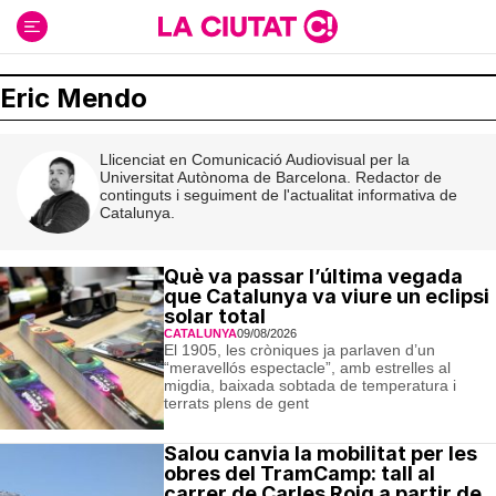
Ir
al
contenido
Eric Mendo
Llicenciat en Comunicació Audiovisual per la
Universitat Autònoma de Barcelona. Redactor de
continguts i seguiment de l'actualitat informativa de
Catalunya.
Què va passar l’última vegada
que Catalunya va viure un eclipsi
solar total
CATALUNYA
09/08/2026
El 1905, les cròniques ja parlaven d’un
“meravellós espectacle”, amb estrelles al
migdia, baixada sobtada de temperatura i
terrats plens de gent
Salou canvia la mobilitat per les
obres del TramCamp: tall al
carrer de Carles Roig a partir de