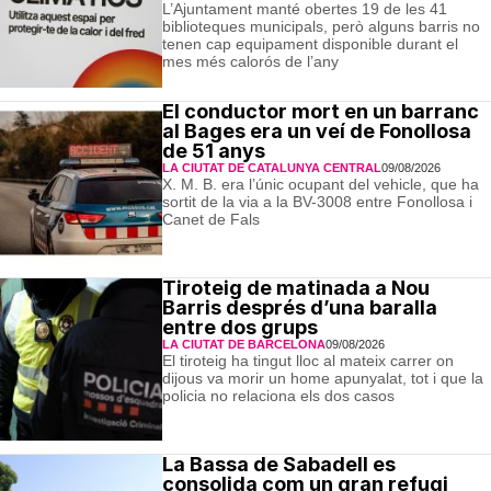
L’Ajuntament manté obertes 19 de les 41
biblioteques municipals, però alguns barris no
tenen cap equipament disponible durant el
mes més calorós de l’any
El conductor mort en un barranc
al Bages era un veí de Fonollosa
de 51 anys
LA CIUTAT DE CATALUNYA CENTRAL
09/08/2026
X. M. B. era l’únic ocupant del vehicle, que ha
sortit de la via a la BV-3008 entre Fonollosa i
Canet de Fals
Tiroteig de matinada a Nou
Barris després d’una baralla
entre dos grups
LA CIUTAT DE BARCELONA
09/08/2026
El tiroteig ha tingut lloc al mateix carrer on
dijous va morir un home apunyalat, tot i que la
policia no relaciona els dos casos
La Bassa de Sabadell es
consolida com un gran refugi