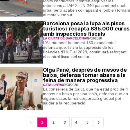
Molts conductors intenten esquivar les
retencions a l'AP-2 i l'N-240 passant pel nucli
urbà, però acaben col·lapsant el poble i tornant
al mateix embut
Barcelona posa la lupa als pisos
turístics i recapta 835.000 euros
amb inspeccions fiscals
LA CIUTAT DE BARCELONA
09/08/2026
L’Ajuntament ha tancat 150 expedients i
defensa que, fins a la supressió de les
llicències d’HUT el 2028, continuarà reforçant
el control fiscal del sector
Olga Pané, després de mesos de
baixa, defensa tornar abans a la
feina de manera progressiva
CATALUNYA
09/08/2026
La consellera de Salut, que ha estat prop de 4
mesos de baixa per una lesió, defensa que en
alguns casos la reincorporació gradual pot
ajudar a la recuperació
1
2
3
4
5