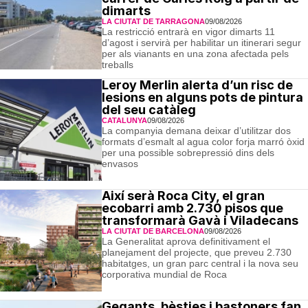
dimarts
LA CIUTAT DE TARRAGONA
09/08/2026
La restricció entrarà en vigor dimarts 11
d’agost i servirà per habilitar un itinerari segur
per als vianants en una zona afectada pels
treballs
Leroy Merlin alerta d’un risc de
lesions en alguns pots de pintura
del seu catàleg
CATALUNYA
09/08/2026
La companyia demana deixar d’utilitzar dos
formats d’esmalt al agua color forja marró òxid
per una possible sobrepressió dins dels
envasos
Així serà Roca City, el gran
ecobarri amb 2.730 pisos que
transformarà Gavà i Viladecans
LA CIUTAT DE BARCELONA
09/08/2026
La Generalitat aprova definitivament el
planejament del projecte, que preveu 2.730
habitatges, un gran parc central i la nova seu
corporativa mundial de Roca
Gegants, bèsties i bastoners fan