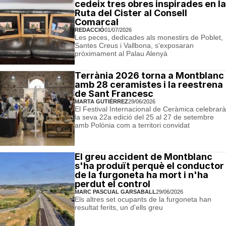
cedeix tres obres inspirades en la
Ruta del Cister al Consell
Comarcal
REDACCIÓ
01/07/2026
Les peces, dedicades als monestirs de Poblet,
Santes Creus i Vallbona, s'exposaran
pròximament al Palau Alenyà
Terrània 2026 torna a Montblanc
amb 28 ceramistes i la reestrena
de Sant Francesc
MARTA GUTIÉRREZ
29/06/2026
El Festival Internacional de Ceràmica celebrarà
la seva 22a edició del 25 al 27 de setembre
amb Polònia com a territori convidat
El greu accident de Montblanc
s'ha produït perquè el conductor
de la furgoneta ha mort i n'ha
perdut el control
MARC PASCUAL GARSABALL
29/06/2026
Els altres set ocupants de la furgoneta han
resultat ferits, un d'ells greu