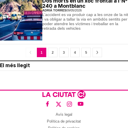
Dos morts en un xoc frontal a l'N-
240 a Montblanc
ADRIÀ TORRES
09/05/2026
L’accident es va produir cap a les onze de la nit
i va obligar a tallar la via en ambdós sentits per
poder atendre les víctimes i treballar en la
retirada dels vehicles
1
2
3
4
5
El més llegit
Avís legal
Política de privacitat