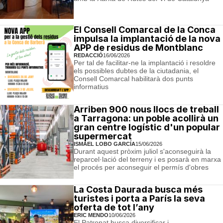
El Consell Comarcal de la Conca
impulsa la implantació de la nova
APP de residus de Montblanc
REDACCIÓ
16/06/2026
Per tal de facilitar-ne la implantació i resoldre
els possibles dubtes de la ciutadania, el
Consell Comarcal habilitarà dos punts
informatius
Arriben 900 nous llocs de treball
a Tarragona: un poble acollirà un
gran centre logístic d'un popular
supermercat
ISMAEL LOBO GARCÍA
15/06/2026
Durant aquest pròxim juliol s'aconseguirà la
reparcel·lació del terreny i es posarà en marxa
el procés per aconseguir el permís d'obres
La Costa Daurada busca més
turistes i porta a París la seva
oferta de tot l’any
ERIC MENDO
10/06/2026
El Patronat busca diversificar i