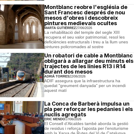
Montblanc reobre l'església de
Sant Francesc després de nou
mesos d'obres i descobreix
pintures medievals ocultes
MARTA GUTIÉRREZ
27/06/2026
La rehabilitació del temple del segle XIII
recupera el seu valor patrimonial, resol les
deficiències estructurals i treu a la llum unes
pintures policromades al sostre
Un robatori de cable a Montblanc
obligarà a allargar deu minuts els
trajectes de les línies R13 i R14
durant dos mesos
ADRIÀ TORRES
22/06/2026
ADIF assegura que la infraestructura ha
quedat "greument danyada" per un incendi
aquest matí
La Conca de Barberà impulsa un
pla per reforçar les pedanies i els
nuclis agregats
ERIC MENDO
17/06/2026
El Consell d’Alcaldes també aborda la gestió
de residus i reforça l’aposta per l’enoturisme
amb la Xarxa de Rutes del Vi de Catalunya