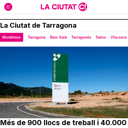
Ir
al
contenido
La Ciutat de Tarragona
Montblanc
Tarragona
Baix Gaià
Tarragonès
Salou
Vila-seca
Més de 900 llocs de treball i 40.000