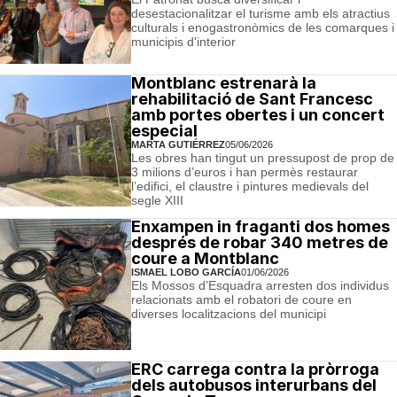
desestacionalitzar el turisme amb els atractius
culturals i enogastronòmics de les comarques i
municipis d'interior
Montblanc estrenarà la
rehabilitació de Sant Francesc
amb portes obertes i un concert
especial
MARTA GUTIÉRREZ
05/06/2026
Les obres han tingut un pressupost de prop de
3 milions d’euros i han permès restaurar
l’edifici, el claustre i pintures medievals del
segle XIII
Enxampen in fraganti dos homes
després de robar 340 metres de
coure a Montblanc
ISMAEL LOBO GARCÍA
01/06/2026
Els Mossos d’Esquadra arresten dos individus
relacionats amb el robatori de coure en
diverses localitzacions del municipi
ERC carrega contra la pròrroga
dels autobusos interurbans del