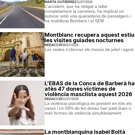
MARTA GUTIÉRREZ
11/07/2026
L'accident, que ha obligat a tallar
completament la carretera, ha implicat un
autocar amb una quarantena de passatgers i
ha mobilitzat Bombers i el SEM
Montblanc recupera aquest estiu
les visites guiades nocturnes
REDACCIÓ
06/07/2026
Les visites s'oferiran els mesos de juliol i agost
L’EBAS de la Conca de Barberà ha
atès 47 dones víctimes de
violència masclista aquest 2026
REDACCIÓ
01/07/2026
La violència psicològica és present en tots els
casos i un 59% de les dones han patit dues o
més formes de violència simultàniament
La montblanquina Isabel Boltà