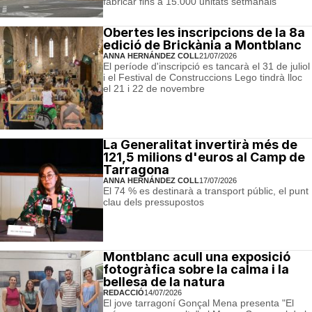
fabricar fins a 15.000 unitats setmanals
Obertes les inscripcions de la 8a
edició de Brickània a Montblanc
ANNA HERNÁNDEZ COLL
21/07/2026
El període d'inscripció es tancarà el 31 de juliol
i el Festival de Construccions Lego tindrà lloc
el 21 i 22 de novembre
La Generalitat invertirà més de
121,5 milions d'euros al Camp de
Tarragona
ANNA HERNÁNDEZ COLL
17/07/2026
El 74 % es destinarà a transport públic, el punt
clau dels pressupostos
Montblanc acull una exposició
fotogràfica sobre la calma i la
bellesa de la natura
REDACCIÓ
14/07/2026
El jove tarragoní Gonçal Mena presenta "El