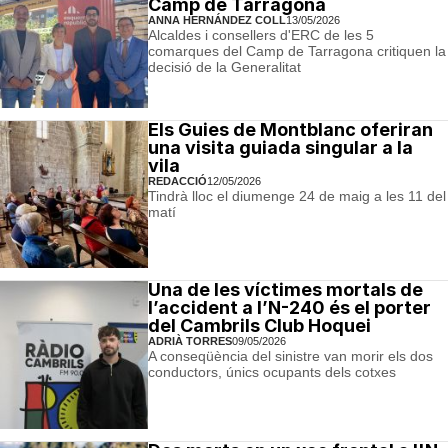
Camp de Tarragona
ANNA HERNÁNDEZ COLL
13/05/2026
Alcaldes i consellers d'ERC de les 5
comarques del Camp de Tarragona critiquen la
decisió de la Generalitat
Els Guies de Montblanc oferiran
una visita guiada singular a la
vila
REDACCIÓ
12/05/2026
Tindrà lloc el diumenge 24 de maig a les 11 del
matí
Una de les víctimes mortals de
l’accident a l’N-240 és el porter
del Cambrils Club Hoquei
ADRIÀ TORRES
09/05/2026
A conseqüència del sinistre van morir els dos
conductors, únics ocupants dels cotxes