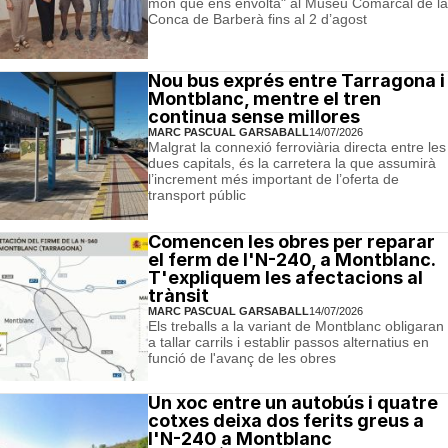
món que ens envolta" al Museu Comarcal de la
Conca de Barberà fins al 2 d’agost
Nou bus exprés entre Tarragona i
Montblanc, mentre el tren
continua sense millores
MARC PASCUAL GARSABALL
14/07/2026
Malgrat la connexió ferroviària directa entre les
dues capitals, és la carretera la que assumirà
l’increment més important de l’oferta de
transport públic
Comencen les obres per reparar
el ferm de l'N-240, a Montblanc.
T'expliquem les afectacions al
trànsit
MARC PASCUAL GARSABALL
14/07/2026
Els treballs a la variant de Montblanc obligaran
a tallar carrils i establir passos alternatius en
funció de l'avanç de les obres
Un xoc entre un autobús i quatre
cotxes deixa dos ferits greus a
l'N-240 a Montblanc