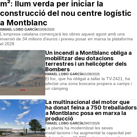
m²: llum verda per iniciar la
construcció del nou centre logístic
a Montblanc
ISMAEL LOBO GARCÍA
03/08/2026
L'empresa catalana començarà les obres aquest agost amb una
inversió de 34 milions d'euros i preveu posar en marxa la plataforma
el 2028
Un incendi a Montblanc obliga a
mobilitzar deu dotacions
terrestres i un helicòpter dels
Bombers
ISMAEL LOBO GARCÍA
01/08/2026
El foc, que ha obligat a tallar la TV-2421, ha
afectat una zona boscana propera a camps i
un càmping
La multinacional del motor que
ha donat feina a 750 treballadors
a Montblanc posa en marxa la
producció
ISMAEL LOBO GARCÍA
29/07/2026
La planta ha modernitzat les seves
instal·lacions i ha augmentat la capacitat per