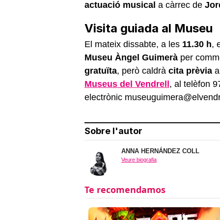
actuació musical
a càrrec de
Jor
Visita guiada al Museu
El mateix dissabte, a les
11.30 h
, 
Museu Àngel Guimerà
per commem
gratuïta
, però caldrà
cita prèvia
a
Museus del Vendrell
, al telèfon 
electrònic museuguimera@elvendre
Sobre l'autor
ANNA HERNÁNDEZ COLL
Veure biografia