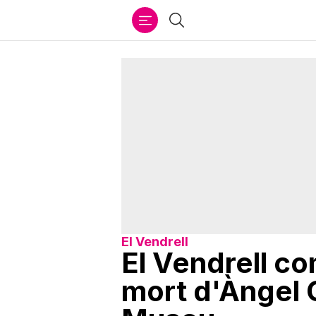
Ir
Cercar
al
contenido
El Vendrell
El Vendrell co
mort d'Àngel 