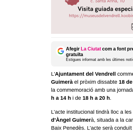
Afegir
La Ciutat
com a font pr
gratuïta
Estigues informat amb les últimes notíc
L'
Ajuntament del Vendrell
comme
Guimerà
el pròxim dissabte
18 de 
la commemoració amb una jornad
h a 14 h
i de
18 h a 20 h
.
L’acte institucional tindrà lloc a les
d’Àngel Guimer
à, situada a la ca
Baix Penedès. L’acte serà conduït