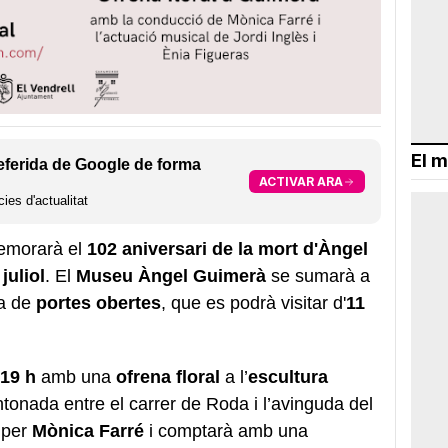
El m
eferida de Google de forma
ACTIVAR ARA
ies d'actualitat
morarà el
102 aniversari de la mort d'Àngel
juliol
. El
Museu Àngel Guimerà
se sumarà a
a de
portes obertes
, que es podrà visitar d'
11
19 h
amb una
ofrena floral
a l’
escultura
ntonada entre el carrer de Roda i l’avinguda del
 per
Mònica Farré
i comptarà amb una