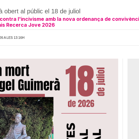
bert al públic el 18 de juliol
s contra l'incivisme amb la nova ordenança de convivènc
mis Recerca Jove 2026
26 A LES 13:16H