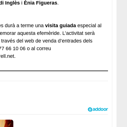
di Inglès
i
Ènia Figueras
.
es durà a terme una
visita guiada
especial al
orar aquesta efemèride. L’activitat serà
 través del web de venda d’entrades dels
977 66 10 06 o al correu
ll.net.