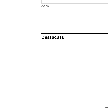
0/500
Destacats
Av