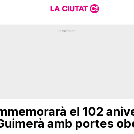
mmemorarà el 102 anive
Guimerà amb portes obe