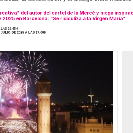
reativa" del autor del cartel de la Mercè y niega inspira
è 2025 en Barcelona: "Se ridiculiza a la Virgen María"
 LAS 16:45H
JULIO DE 2025 A LAS 17:00H