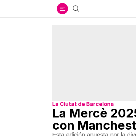
Ir
Buscar
al
contenido
La Ciutat de Barcelona
La Mercè 2025
con Mancheste
Esta edición apuesta por la div