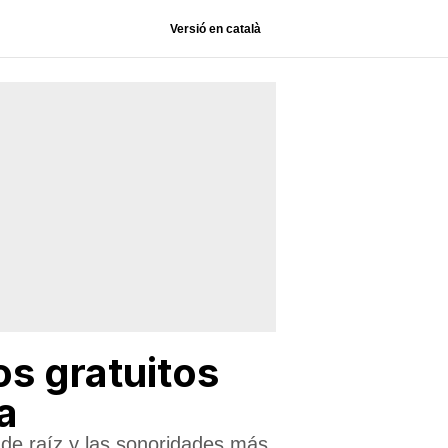
Versió en català
s gratuitos
a
s de raíz y las sonoridades más