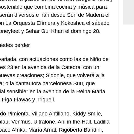
sostenible que combina cocina y música para
s serán diversos e irán desde Son de Madera el
on La Orquesta Efímera y Kokoshca el sábado
oneyfeet y Sehar Gul Khan el domingo 28.
uedes perder
 variada, con actuaciones como las de Niño de
rtes 23 en la avenida de la Catedral con un
nuevas creaciones; Sidonie, que volverá a la
; o la cantautora barcelonesa Suu, que
al sensible” en la avenida de la Reina Maria
 Figa Flawas y Triquell.
do Pimienta, Villano Antillano, Kiddy Smile,
u, Ven’nus, Ultralone, Ani in the Hall, Ladilla
ace Afrika, María Arnal, Rigoberta Bandini,