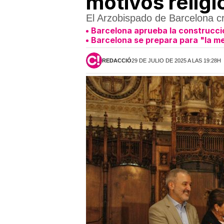
motivos relig
El Arzobispado de Barcelona cri
Barcelona aprueba la construcci
Barcelona se prepara para "la mej
REDACCIÓ
29 DE JULIO DE 2025 A LAS 19:28H