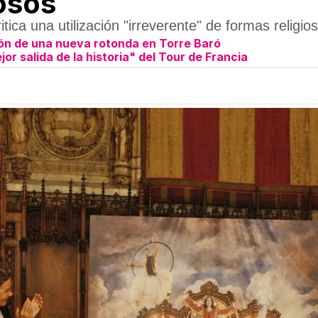
iosos
tica una utilización "irreverente" de formas religio
ón de una nueva rotonda en Torre Baró
or salida de la historia" del Tour de Francia