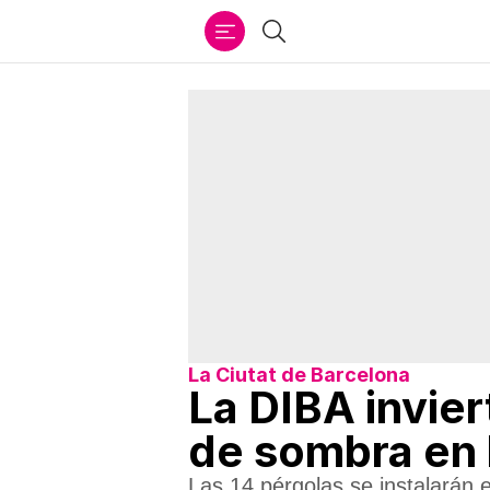
Ir
Buscar
al
contenido
La Ciutat de Barcelona
La DIBA invie
de sombra en 
Las 14 pérgolas se instalarán