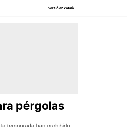
Versió en català
ara pérgolas
sta temporada han prohibido