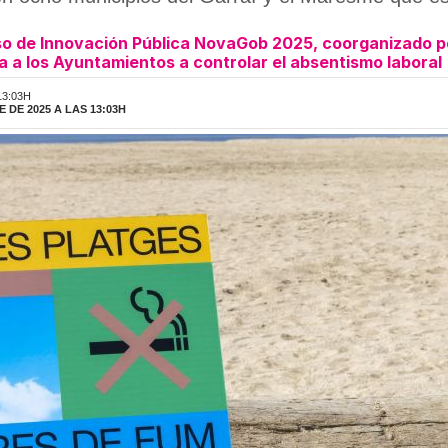
eso de Innovación Pública NovaGob 2025, coorganizado p
 a los Ayuntamientos a controlar el absentismo laboral
13:03H
 DE 2025 A LAS 13:03H