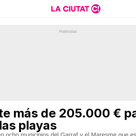
rte más de 205.000 € p
las playas
 en ocho municipios del Garraf y el Maresme que e