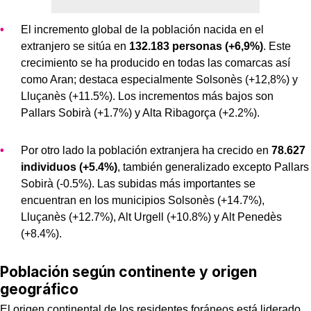
El incremento global de la población nacida en el
extranjero se sitúa en
132.183 personas (+6,9%)
. Este
crecimiento se ha producido en todas las comarcas así
como Aran; destaca especialmente Solsonès (+12,8%) y
Lluçanès (+11.5%). Los incrementos más bajos son
Pallars Sobirà (+1.7%) y Alta Ribagorça (+2.2%).
Por otro lado la población extranjera ha crecido en
78.627
individuos (+5.4%)
, también generalizado excepto Pallars
Sobirà (-0.5%). Las subidas más importantes se
encuentran en los municipios Solsonès (+14.7%),
Lluçanès (+12.7%), Alt Urgell (+10.8%) y Alt Penedès
(+8.4%).
Población según continente y origen
geográfico
El origen continental de los residentes foráneos está liderado