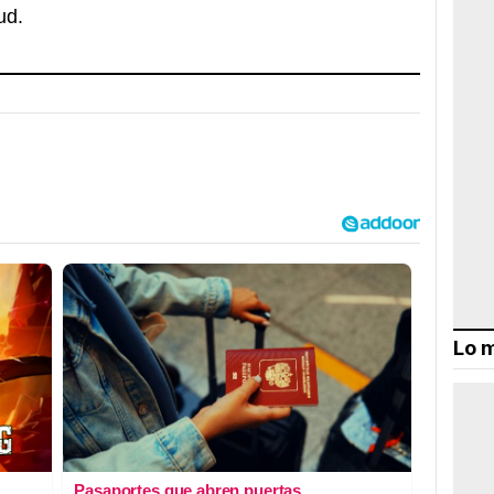
ud.
Lo m
Pasaportes que abren puertas