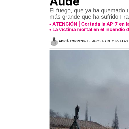
Aude
El fuego, que ya ha quemado u
más grande que ha sufrido Fr
ATENCIÓN | Cortada la AP-7 en la
La víctima mortal en el incendio
ADRIÀ TORRES
07 DE AGOSTO DE 2025 A LAS 