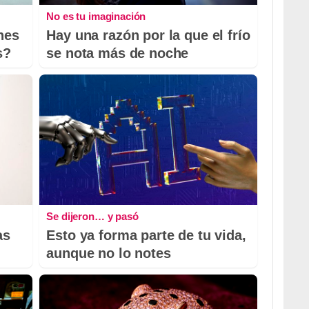
No es tu imaginación
nes
Hay una razón por la que el frío
s?
se nota más de noche
Se dijeron… y pasó
as
Esto ya forma parte de tu vida,
aunque no lo notes