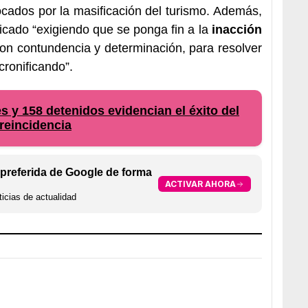
cados por la masificación del turismo. Además,
icado “exigiendo que se ponga fin a la
inacción
con contundencia y determinación, para resolver
ronificando”.
 y 158 detenidos evidencian el éxito del
rreincidencia
preferida de Google de forma
ACTIVAR AHORA
icias de actualidad