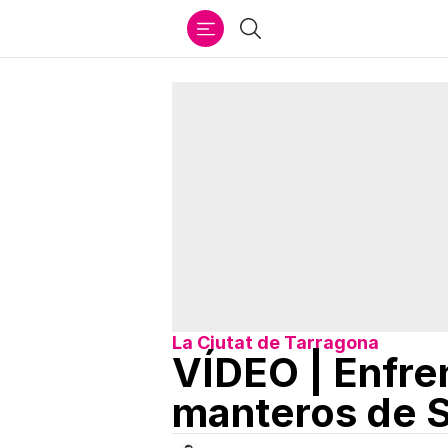
Ir
Buscar
al
contenido
La Ciutat de Tarragona
VÍDEO | Enfre
manteros de S