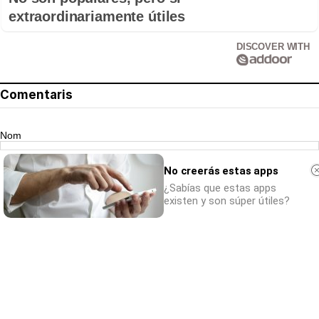
extraordinariamente útiles
DISCOVER WITH
Comentaris
Nom
No creerás estas apps
Correu electrònic
¿Sabías que estas apps
existen y son súper útiles?
El teu comentari