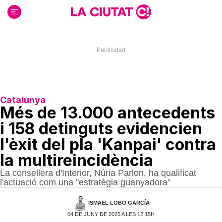
Ir
al
contenido
Catalunya
Més de 13.000 antecedents
i 158 detinguts evidencien
l'èxit del pla 'Kanpai' contra
la multireincidència
La consellera d'Interior, Núria Parlon, ha qualificat
l'actuació com una "estratègia guanyadora"
ISMAEL LOBO GARCÍA
04 DE JUNY DE 2025 A LES 12:15H