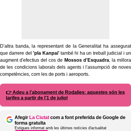
D'altra banda, la representant de la Generalitat ha assegurat
que darrere del
'pla Kanpai'
també hi ha un treball judicial i un
augment d'efectius del cos de
Mossos d'Esquadra
, la millora
de les condicions laborals dels agents i l'assumpció de noves
competències, com les de ports i aeroports.
👉 Adeu a l’abonament de Rodalies: aquestes són les
tarifes a partir de l’1 de juliol
Afegir
La Ciutat
com a font preferida de Google de
forma gratuïta
Estigues informat amb les últimes notícies d'actualitat