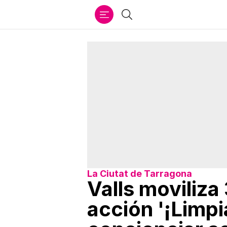
Ir
Buscar
al
contenido
La Ciutat de Tarragona
Valls moviliza
acción '¡Limpi