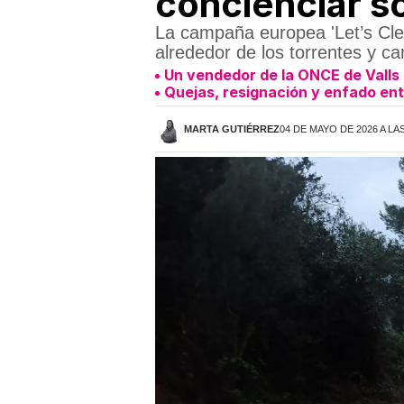
concienciar so
La campaña europea 'Let’s Cle
alrededor de los torrentes y c
Un vendedor de la ONCE de Valls 
Quejas, resignación y enfado entr
MARTA GUTIÉRREZ
04 DE MAYO DE 2026 A LAS