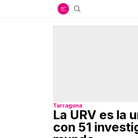
Ir
Buscar
al
contenido
Tarragona
La URV es la 
con 51 investi