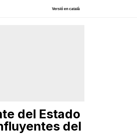
Versió en català
nte del Estado
nfluyentes del