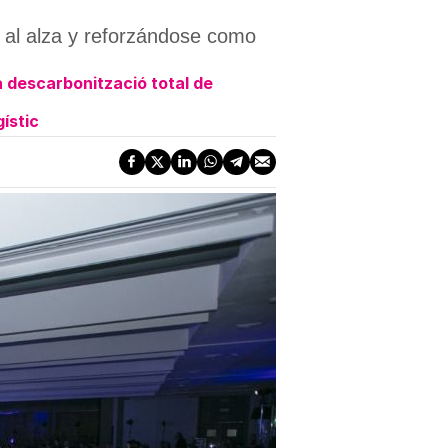
s al alza y reforzándose como
a descarbonització total de
ístic