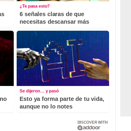
¿Te pasa esto?
as
6 señales claras de que
necesitas descansar más
Se dijeron… y pasó
 no
Esto ya forma parte de tu vida,
aunque no lo notes
DISCOVER WITH