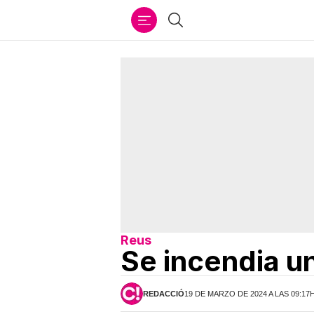
Ir
Buscar
al
contenido
Reus
Se incendia u
REDACCIÓ
19 DE MARZO DE 2024 A LAS 09:17