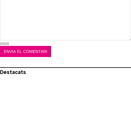
0/500
Destacats
El més llegit