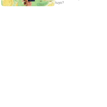
tuyo?
Belleza indomable
El diamante que simboliza la feminidad
indomable
¿De verdad hacen esto?
Costumbres que rompen todos los