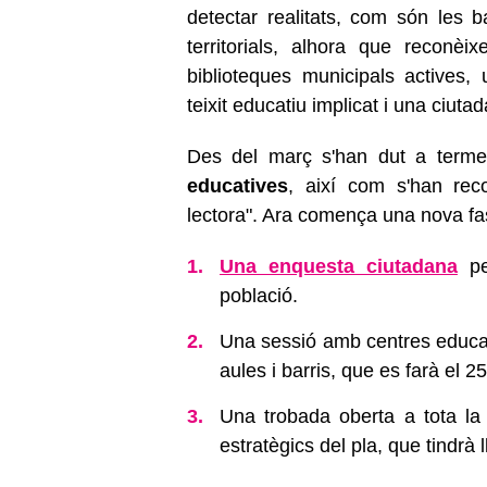
detectar realitats, com són les b
territorials, alhora que reconèi
biblioteques municipals actives
teixit educatiu implicat i una ciutad
Des del març s'han dut a terme
educatives
, així com s'han reco
lectora". Ara comença una nova fa
Una enquesta ciutadana
per
població.
Una sessió amb centres educat
aules i barris, que es farà el 25
Una trobada oberta a tota la c
estratègics del pla, que tindrà ll