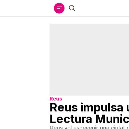
Ir
Cercar
al
contenido
Reus
Reus impulsa u
Lectura Munic
Reus vol esdevenir una ciutat o