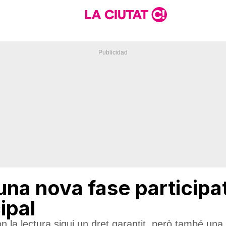
na nova fase participat
ipal
n la lectura sigui un dret garantit, però també una