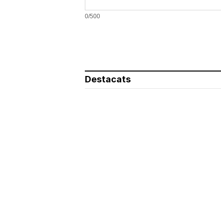
0/500
Destacats