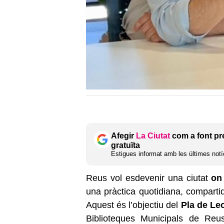
Afegir
La Ciutat
com a font pr
gratuïta
Estigues informat amb les últimes notíc
Reus vol esdevenir una ciutat
on 
una pràctica quotidiana, compartid
Aquest és l’objectiu del
Pla de Lec
Biblioteques Municipals de Re