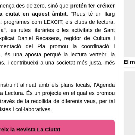
omença des de zero, sinó que
pretén fer créixer
la ciutat en aquest àmbit
. "Reus té un llarg
a: programes com LEXCIT, els clubs de lectura,
, les rutes literàries o les activitats de Sant
plicat Daniel Recasens, regidor de Cultura i
ementació del Pla promou la coordinació i
ves, és una aposta perquè la lectura vertebri la
El m
ons, i contribueixi a una societat més justa, més
nstruint alineat amb els plans locals, l’Agenda
i la Lectura. És un projecte en el qual es promou
 través de la recollida de diferents veus, per tal
stes i col·laboratives.
eix la Revista La Ciutat