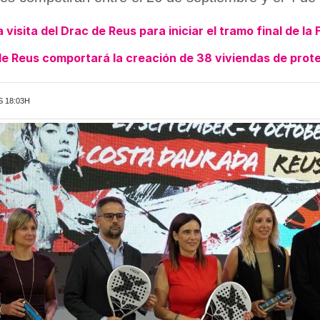
 visita del Drac de Reus para iniciar el tramo final de la
de Reus comportará la creación de 38 viviendas de prote
S 18:03H