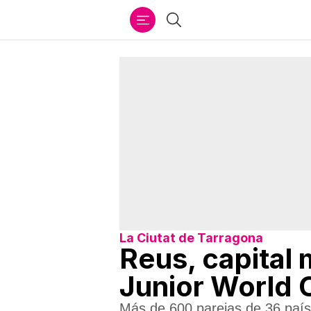
Ir
Buscar
al
contenido
La Ciutat de Tarragona
Reus, capital 
Junior World
Más de 600 parejas de 36 paíse