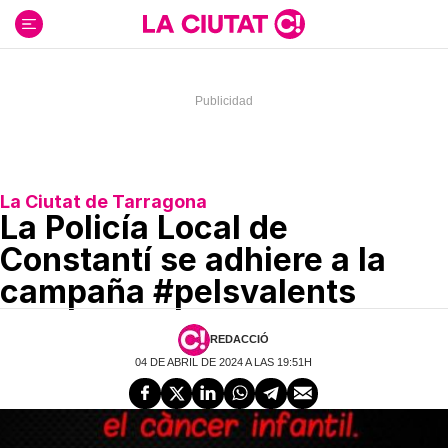
Ir
al
contenido
La Ciutat de Tarragona
La Policía Local de
Constantí se adhiere a la
campaña #pelsvalents
REDACCIÓ
04 DE ABRIL DE 2024 A LAS 19:51H