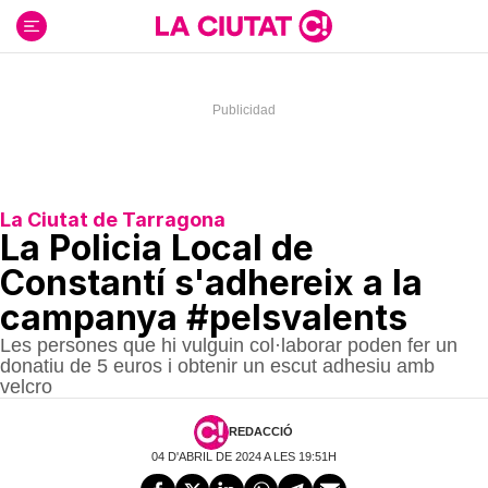
Ir
al
contenido
La Ciutat de Tarragona
La Policia Local de
Constantí s'adhereix a la
campanya #pelsvalents
Les persones que hi vulguin col·laborar poden fer un
donatiu de 5 euros i obtenir un escut adhesiu amb
velcro
REDACCIÓ
04 D'ABRIL DE 2024 A LES 19:51H