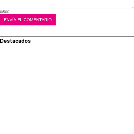
0/500
Destacados
Lo más leído
Aviso legal
Política de privacidad
Política de cookies
Quiénes somos