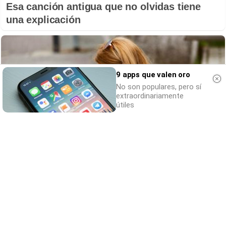
Esa canción antigua que no olvidas tiene
una explicación
9 apps que valen oro
No son populares, pero sí
extraordinariamente
útiles
Cuidado con este hábito
¿Y si el problema no fuera el estrés, sino un
hábito diario?