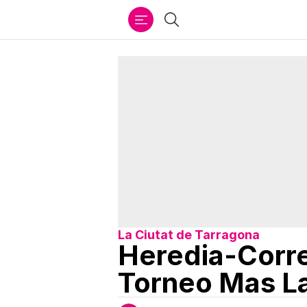
Ir
Buscar
al
contenido
La Ciutat de Tarragona
Heredia-Corre
Torneo Mas La