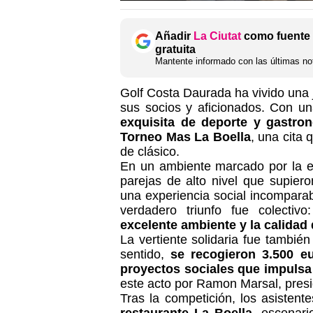
Añadir
La Ciutat
como fuente 
gratuita
Mantente informado con las últimas not
Golf Costa Daurada ha vivido una
sus socios y aficionados. Con u
exquisita de deporte y gastro
Torneo Mas La Boella
, una cita
de clásico.
En un ambiente marcado por la el
parejas de alto nivel que supier
una experiencia social incomparab
verdadero triunfo fue colectivo
excelente ambiente y la calidad 
La vertiente solidaria fue tambi
sentido,
se recogieron 3.500 e
proyectos sociales que impulsa
este acto por Ramon Marsal, presi
Tras la competición, los asistent
restaurante La Boella
, escenari