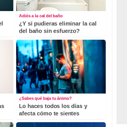
Adiós a la cal del baño
el
¿Y si pudieras eliminar la cal
del baño sin esfuerzo?
¿Sabes qué baja tu ánimo?
as
Lo haces todos los días y
afecta cómo te sientes