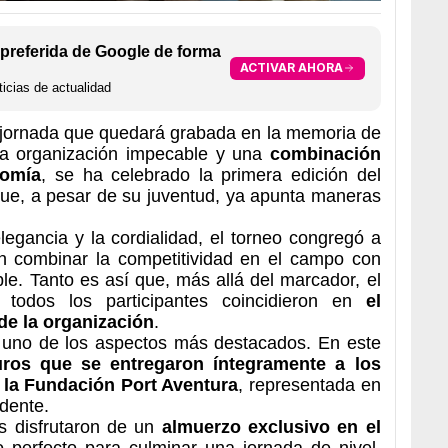
preferida de Google de forma
ACTIVAR AHORA
icias de actualidad
 jornada que quedará grabada en la memoria de
na organización impecable y una
combinación
nomía
, se ha celebrado la primera edición del
 que, a pesar de su juventud, ya apunta maneras
egancia y la cordialidad, el torneo congregó a
on combinar la competitividad en el campo con
le. Tanto es así que, más allá del marcador, el
: todos los participantes coincidieron en
el
de la organización
.
én uno de los aspectos más destacados. En este
uros que se entregaron íntegramente a los
 la Fundación Port Aventura
, representada en
dente.
es disfrutaron de un
almuerzo exclusivo en el
o perfecto para culminar una jornada de nivel.