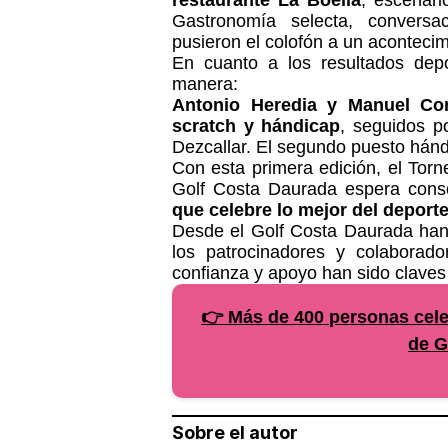
Gastronomía selecta, conversa
pusieron el colofón a un aconteci
En cuanto a los resultados depor
manera:
Antonio Heredia y Manuel Corr
scratch y hándicap
, seguidos p
Dezcallar. El segundo puesto hánd
Con esta primera edición, el Tor
Golf Costa Daurada espera cons
que celebre lo mejor del deporte,
Desde el Golf Costa Daurada han
los patrocinadores y colaborad
confianza y apoyo han sido claves 
👉 Más de 400 personas celeb
de G
Sobre el autor