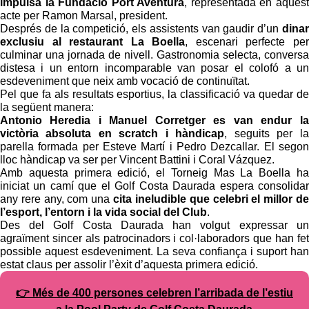
impulsa la Fundació Port Aventura
, representada en aquest
acte per Ramon Marsal, president.
Després de la competició, els assistents van gaudir d’un
dinar
exclusiu al restaurant La Boella
, escenari perfecte per
culminar una jornada de nivell. Gastronomia selecta, conversa
distesa i un entorn incomparable van posar el colofó a un
esdeveniment que neix amb vocació de continuïtat.
Pel que fa als resultats esportius, la classificació va quedar de
la següent manera:
Antonio Heredia i Manuel Corretger es van endur la
victòria absoluta en scratch i hàndicap
, seguits per la
parella formada per Esteve Martí i Pedro Dezcallar. El segon
lloc hàndicap va ser per Vincent Battini i Coral Vázquez.
Amb aquesta primera edició, el Torneig Mas La Boella ha
iniciat un camí que el Golf Costa Daurada espera consolidar
any rere any, com una
cita ineludible que celebri el millor de
l’esport, l’entorn i la vida social del Club
.
Des del Golf Costa Daurada han volgut expressar un
agraïment sincer als patrocinadors i col·laboradors que han fet
possible aquest esdeveniment. La seva confiança i suport han
estat claus per assolir l’èxit d’aquesta primera edició.
👉 Més de 400 persones celebren l’arribada de l’estiu