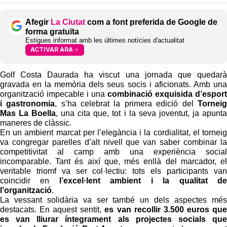
Afegir
La Ciutat
com a font preferida de Google de
forma gratuïta
Estigues informat amb les últimes notícies d'actualitat
ACTIVAR ARA
Golf Costa Daurada ha viscut una jornada que quedarà
gravada en la memòria dels seus socis i aficionats. Amb una
organització impecable i una
combinació exquisida d’esport
i gastronomia
, s’ha celebrat la primera edició del
Torneig
Mas La Boella
, una cita que, tot i la seva joventut, ja apunta
maneres de clàssic.
En un ambient marcat per l’elegància i la cordialitat, el torneig
va congregar parelles d’alt nivell que van saber combinar la
competitivitat al camp amb una experiència social
incomparable. Tant és així que, més enllà del marcador, el
veritable triomf va ser col·lectiu: tots els participants van
coincidir en
l’excel·lent ambient i la qualitat de
l’organització
.
La vessant solidària va ser també un dels aspectes més
destacats. En aquest sentit,
es van recollir 3.500 euros que
es van lliurar íntegrament als projectes socials que