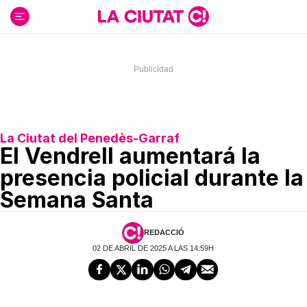
Ir
al
contenido
La Ciutat del Penedès-Garraf
El Vendrell aumentará la
presencia policial durante la
Semana Santa
REDACCIÓ
02 DE ABRIL DE 2025 A LAS 14:59H