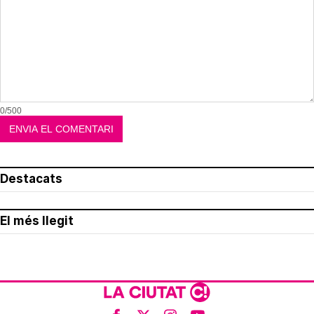
0/500
Destacats
El més llegit