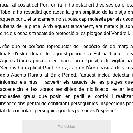
ruga, al costat del Port, on ja hi ha establert diverses parelles.
Tobella ha ressaltat que atesa la gran amplitud de la platja en
aquest punt, el tancament no suposa cap molèstia per als usos
urbans de la platja. Amb aquest tancament, ara mateix ja són
cinc els espais tancats de protecció a les platges del Vendrell.
Atès que el període reproductor de l'espècie és de març a
finals d'estiu, durant tot aquest període la Policia Local i els
Agents Rurals posaran en marxa un dispositiu de vigilància.
Segons ha explicat Raül Pérez, cap de l'Àrea bàsica dels cos
dels Agents Rurals al Baix Pened, “aquest inclou detectar i
informar els nius; i advertir els usuaris de les platges que
accedeixin a les zones sensibles de nidificació; evitar les
molèsties greus que posin en perill el corriol i realitzar
inspeccions per tal de controlar i perseguir les inspeccions per
tal de controlar i perseguir aquelles persones l'espècie”.