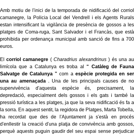
Amb motiu de l'inici de la temporada de nidificació del corriol
camanegre, la Policia Local del Vendrell i els Agents Rurals
estan intensificant la vigilància de presència de gossos a les
platges de Coma-ruga, Sant Salvador i el Francàs, que està
prohibida per ordenança municipal amb sanció de fins a 700
euros.
El
corriol camanegre
(
Charadrius alexandrinus
)
és una au
limícola que a Catalunya es troba al
“
Catàleg de Fauna
Salvatge de Catalunya
”
com a
espècie protegida en ser
una au amenaçada
. Una de les principals causes de no
supervivència d'aquesta espècie és, precisament, la
depredació, especialment dels gossos i els gats i també la
pressió turística a les platges, ja que la seva nidificació és fa a
la sorra. En aquest sentit, la regidora de Platges, Marta Tobella,
ha recordat que des de l'Ajuntament ja s'està en procés
d'enllestir la creació d'una platja de convivència amb gossos,
perquè aquests puguin gaudir del seu espai sense perjudicar