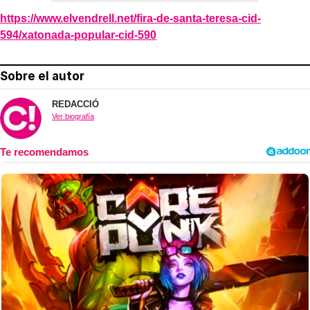
https://www.elvendrell.net/fira-de-santa-teresa-cid-
594/xatonada-popular-cid-590
Sobre el autor
REDACCIÓ
Ver biografía