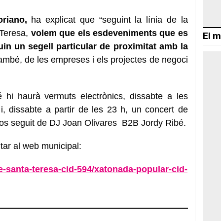
oriano,
ha explicat que “seguint la línia de la
 Teresa,
volem que els esdeveniments que es
El m
uin un segell particular de proximitat amb la
també, de les empreses i els projectes de negoci
hi haurà vermuts electrònics, dissabte a les
 i, dissabte a partir de les 23 h, un concert de
cos seguit de DJ Joan Olivares B2B Jordy Ribé.
tar al web municipal:
de-santa-teresa-cid-594/xatonada-popular-cid-