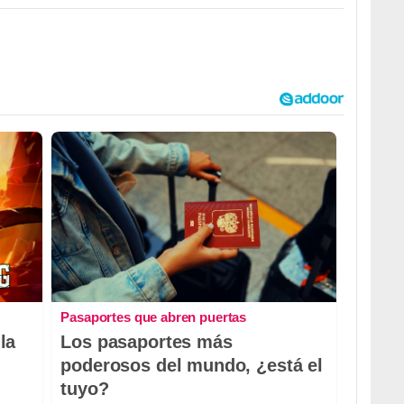
Pasaportes que abren puertas
la
Los pasaportes más
poderosos del mundo, ¿está el
tuyo?