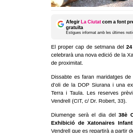
Afegir
La Ciutat
com a font pr
gratuïta
Estigues informat amb les últimes notíc
El proper cap de setmana del
24
celebrarà una nova edició de la 
de proximitat.
Dissabte es faran maridatges de v
d’oli de la DOP Siurana i una ex
Terra i Taula. Les reserves prèv
Vendrell (CIT, c/ Dr. Robert, 33).
Diumenge serà el dia del
38è 
Exhibició de Xatonaires Infant
Vendrell que es repartirà a partir d