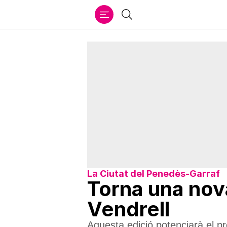
Ir
Cercar
al
contenido
La Ciutat del Penedès-Garraf
Torna una nov
Vendrell
Aquesta edició potenciarà el pr