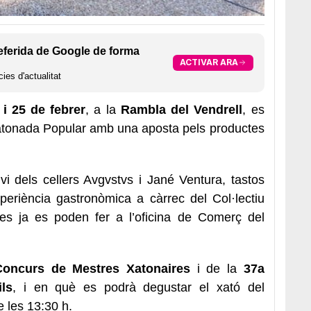
eferida de Google de forma
ACTIVAR ARA
ies d'actualitat
 i 25 de febrer
, a la
Rambla del Vendrell
, es
Xatonada Popular amb una aposta pels productes
i dels cellers Avgvstvs i Jané Ventura, tastos
periència gastronòmica a càrrec del Col·lectiu
ies ja es poden fer a l’oficina de Comerç del
Concurs de Mestres Xatonaires
i de la
37a
ils
, i en què es podrà degustar el xató del
e les 13:30 h.