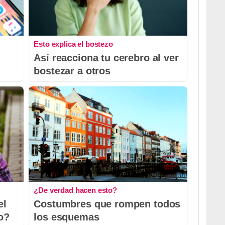
Esto explica el bostezo
Así reacciona tu cerebro al ver
bostezar a otros
¿De verdad hacen esto?
el
Costumbres que rompen todos
io?
los esquemas