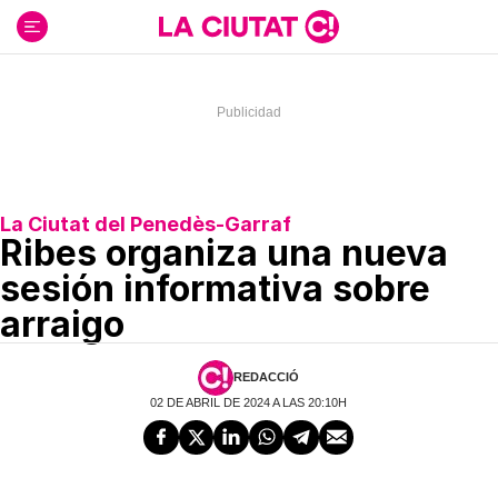
Ir
al
contenido
La Ciutat del Penedès-Garraf
Ribes organiza una nueva
sesión informativa sobre
arraigo
REDACCIÓ
02 DE ABRIL DE 2024 A LAS 20:10H