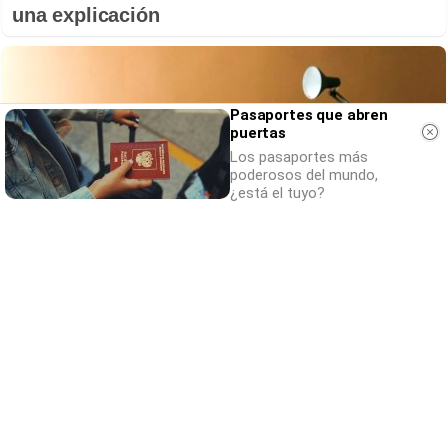
una explicación
Pasaportes que abren
puertas
Los pasaportes más
poderosos del mundo,
¿está el tuyo?
¿Por qué ves caras?
¿Creías que era cosa tuya? La ciencia dice
que no